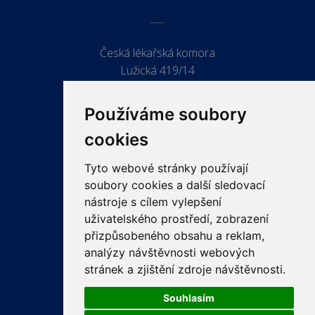
Česká lékařská komora
Lužická 419/14
779 00 Olomouc
Používáme soubory
cookies
Tyto webové stránky používají
ODKAZY
soubory cookies a další sledovací
PRO LÉKAŘE
nástroje s cílem vylepšení
uživatelského prostředí, zobrazení
PRO VEŘEJNOST
přizpůsobeného obsahu a reklam,
VZDĚLÁVÁNÍ
analýzy návštěvnosti webových
stránek a zjištění zdroje návštěvnosti.
Souhlasím