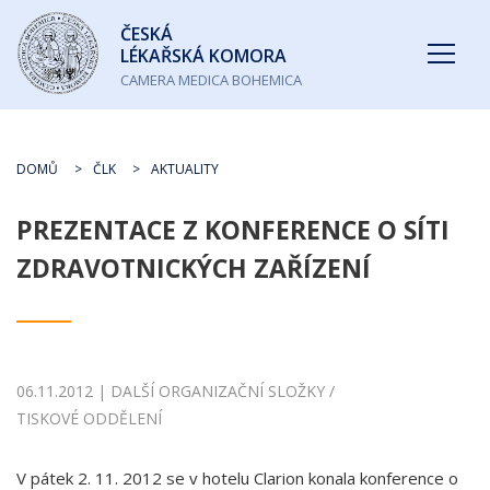
Česká
ČESKÁ
lékařská
LÉKAŘSKÁ KOMORA
komora
CAMERA MEDICA BOHEMICA
DOMŮ
ČLK
AKTUALITY
PREZENTACE Z KONFERENCE O SÍTI
ZDRAVOTNICKÝCH ZAŘÍZENÍ
06.11.2012 | DALŠÍ ORGANIZAČNÍ SLOŽKY /
TISKOVÉ ODDĚLENÍ
V pátek 2. 11. 2012 se v hotelu Clarion konala konference o