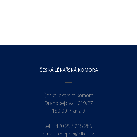
ČESKÁ LÉKAŘSKÁ KOMORA
Česká lékařská komora
Drahobejlova 1019/27
190 00 Praha 9
tel.:
+420 257 215 285
email:
recepce@clkcr.cz