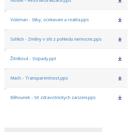
Nosek - Restrukturalizace.pps
Voleman - Sliby, ocekavani a realita.pps
Sohlich - Změny v síti z pohledu nemocnic.pps
Žitníková - Dopady.ppt
Mach - Transparentnost.pps
Běhounek - Sit zdravotnickych zarizeni.pps