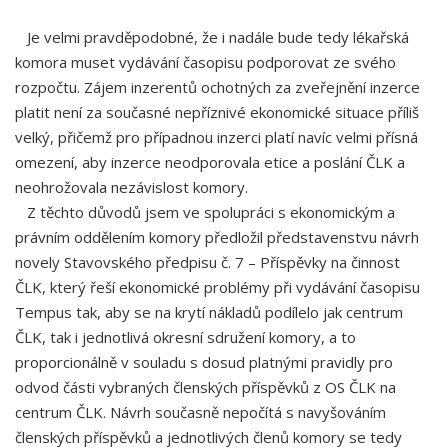
Je velmi pravděpodobné, že i nadále bude tedy lékařská
komora muset vydávání časopisu podporovat ze svého
rozpočtu. Zájem inzerentů ochotných za zveřejnění inzerce
platit není za současné nepříznivé ekonomické situace příliš
velký, přičemž pro případnou inzerci platí navíc velmi přísná
omezení, aby inzerce neodporovala etice a poslání ČLK a
neohrožovala nezávislost komory.
Z těchto důvodů jsem ve spolupráci s ekonomickým a
právním oddělením komory předložil představenstvu návrh
novely Stavovského předpisu č. 7 – Příspěvky na činnost
ČLK, který řeší ekonomické problémy při vydávání časopisu
Tempus tak, aby se na krytí nákladů podílelo jak centrum
ČLK, tak i jednotlivá okresní sdružení komory, a to
proporcionálně v souladu s dosud platnými pravidly pro
odvod části vybraných členských příspěvků z OS ČLK na
centrum ČLK. Návrh současně nepočítá s navyšováním
členských příspěvků a jednotlivých členů komory se tedy