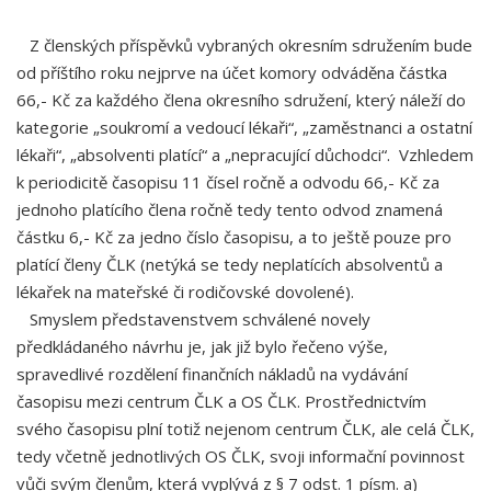
Z členských příspěvků vybraných okresním sdružením bude
od příštího roku nejprve na účet komory odváděna částka
66,- Kč za každého člena okresního sdružení, který náleží do
kategorie „soukromí a vedoucí lékaři“, „zaměstnanci a ostatní
lékaři“, „absolventi platící“ a „nepracující důchodci“. Vzhledem
k periodicitě časopisu 11 čísel ročně a odvodu 66,- Kč za
jednoho platícího člena ročně tedy tento odvod znamená
částku 6,- Kč za jedno číslo časopisu, a to ještě pouze pro
platící členy ČLK (netýká se tedy neplatících absolventů a
lékařek na mateřské či rodičovské dovolené).
Smyslem představenstvem schválené novely
předkládaného návrhu je, jak již bylo řečeno výše,
spravedlivé rozdělení finančních nákladů na vydávání
časopisu mezi centrum ČLK a OS ČLK. Prostřednictvím
svého časopisu plní totiž nejenom centrum ČLK, ale celá ČLK,
tedy včetně jednotlivých OS ČLK, svoji informační povinnost
vůči svým členům, která vyplývá z § 7 odst. 1 písm. a)