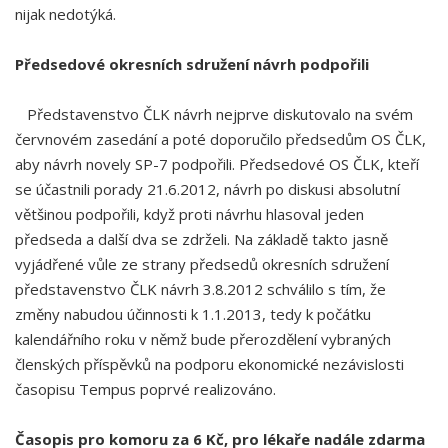
nijak nedotýká.
Předsedové okresních sdružení návrh podpořili
Představenstvo ČLK návrh nejprve diskutovalo na svém
červnovém zasedání a poté doporučilo předsedům OS ČLK,
aby návrh novely SP-7 podpořili. Předsedové OS ČLK, kteří
se účastnili porady 21.6.2012, návrh po diskusi absolutní
většinou podpořili, když proti návrhu hlasoval jeden
předseda a další dva se zdrželi. Na základě takto jasně
vyjádřené vůle ze strany předsedů okresních sdružení
představenstvo ČLK návrh 3.8.2012 schválilo s tím, že
změny nabudou účinnosti k 1.1.2013, tedy k počátku
kalendářního roku v němž bude přerozdělení vybraných
členských příspěvků na podporu ekonomické nezávislosti
časopisu Tempus poprvé realizováno.
Časopis pro komoru za 6 Kč, pro lékaře nadále zdarma