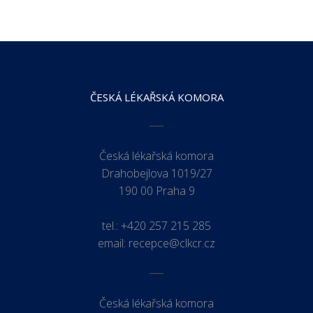
ČESKÁ LÉKAŘSKÁ KOMORA
Česká lékařská komora
Drahobejlova 1019/27
190 00 Praha 9
tel.:
+420 257 215 285
email:
recepce@clkcr.cz
Česká lékařská komora