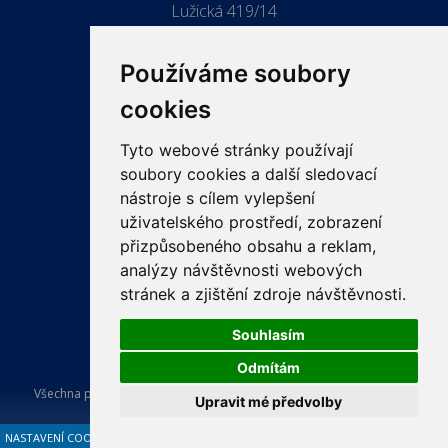
Lužická 419/14
779 00 Olomouc
Používáme soubory
cookies
Tyto webové stránky používají
ODKAZY
soubory cookies a další sledovací
PRO LÉKAŘE
nástroje s cílem vylepšení
uživatelského prostředí, zobrazení
PRO VEŘEJNOST
přizpůsobeného obsahu a reklam,
VZDĚLÁVÁNÍ
analýzy návštěvnosti webových
stránek a zjištění zdroje návštěvnosti.
Souhlasím
Odmítám
Všechna práva vyhrazena Česká lékařská komora. Tvorba a provoz
Upravit mé předvolby
webu:
ISSA CZECH s.r.o.
.
NASTAVENÍ COOKIES