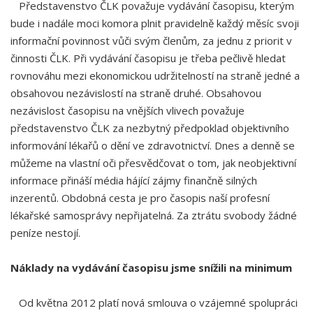
Představenstvo ČLK považuje vydávání časopisu, kterým
bude i nadále moci komora plnit pravidelně každý měsíc svoji
informační povinnost vůči svým členům, za jednu z priorit v
činnosti ČLK. Při vydávání časopisu je třeba pečlivě hledat
rovnováhu mezi ekonomickou udržitelností na straně jedné a
obsahovou nezávislostí na straně druhé. Obsahovou
nezávislost časopisu na vnějších vlivech považuje
představenstvo ČLK za nezbytný předpoklad objektivního
informování lékařů o dění ve zdravotnictví. Dnes a denně se
můžeme na vlastní oči přesvědčovat o tom, jak neobjektivní
informace přináší média hájící zájmy finančně silných
inzerentů. Obdobná cesta je pro časopis naší profesní
lékařské samosprávy nepřijatelná. Za ztrátu svobody žádné
peníze nestojí.
Náklady na vydávání časopisu jsme snížili na minimum
Od května 2012 platí nová smlouva o vzájemné spolupráci