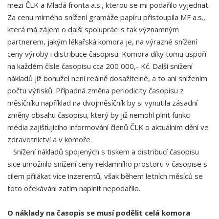
mezi ČLK a Mladá fronta a.s., kterou se mi podařilo vyjednat.
Za cenu mírného snížení gramáže papíru přistoupila MF a.s.,
která má zájem o další spolupráci s tak významným
partnerem, jakým lékařská komora je, na výrazné snížení
ceny výroby i distribuce časopisu. Komora díky tomu uspoří
na každém čísle časopisu cca 200 000,- Kč. Další snížení
nákladů již bohužel není reálně dosažitelné, a to ani snížením
počtu výtisků. Případná změna periodicity časopisu z
měsíčníku například na dvojměsíčník by si vynutila zásadní
změny obsahu časopisu, který by již nemohl plnit funkci
média zajišťujícího informování členů ČLK o aktuálním dění ve
zdravotnictví a v komoře.
Snížení nákladů spojených s tiskem a distribucí časopisu
sice umožnilo snížení ceny reklamního prostoru v časopise s
cílem přilákat více inzerentů, však během letních měsíců se
toto očekávání zatím naplnit nepodařilo.
O náklady na časopis se musí podělit celá komora