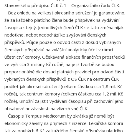
Stavovského předpisu ČLK č. 1 – Organizačního řádu ČLK.
Bez ohledu na velikost okresního sdružení je garantováno,
že za každého platícího člena bude příspěvek na vydávání
časopisu stejný. Jednotlivých členů ČLK se tato změna nijak
nedotkne, neboť nedochází ke zvyšování členských
příspěvků. Půjde pouze o odvod části z dosud vybíraných
členských příspěvků na zvláštní analytický účet v rámci
účetnictví komory. Očekávaná alokace finančních prostředků
ve výši cca 3 miliony Kč ročně, na jejíž tvorbě se budou
proporcionálně dle dosud platných pravidel pro odvod části
vybraných členských příspěvků z OS ČLK na centrum ČLK
podílet jak okresní sdružení (celkem částkou cca 1,8 mil. Kč
ročně), tak centrum komory (celkem částkou cca 1,2 mil. Kč
ročně), umožní zajistit vydávání časopisu při zachování jeho
obsahové nezávislosti na vlivech vně ČLK.
Časopis Tempus Medicorum by zkrátka již neměl být
ekonomicky závislý na příjmech z inzerce. Lékařská komora
tak za pouhých 6 Kč za každého členské příspěvky platícího