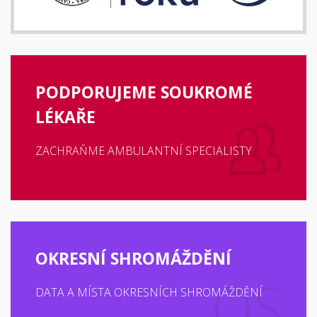
PODPORUJEME SOUKROMÉ
LÉKAŘE
ZACHRAŇME AMBULANTNÍ SPECIALISTY
OKRESNÍ SHROMÁŽDĚNÍ
DATA A MÍSTA OKRESNÍCH SHROMÁŽDĚNÍ