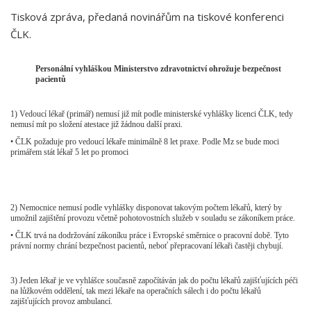
Tisková zpráva, předaná novinářům na tiskové konferenci
ČLK.
Personální vyhláškou
Ministerstvo zdravotnictví ohrožuje bezpečnost
pacientů
1)
Vedoucí lékař (primář) nemusí již mít podle ministerské vyhlášky licenci ČLK, tedy
nemusí mít po složení atestace již žádnou další praxi.
•
ČLK požaduje pro vedoucí lékaře minimálně 8 let praxe. Podle Mz se bude moci
primářem stát lékař 5 let po promoci
2)
Nemocnice nemusí podle vyhlášky disponovat takovým počtem lékařů, který by
umožnil zajištění provozu včetně pohotovostních služeb v souladu se zákoníkem práce.
•
ČLK trvá na dodržování zákoníku práce i Evropské směrnice o pracovní době. Tyto
právní normy chrání bezpečnost pacientů, neboť přepracovaní lékaři častěji chybují.
3)
Jeden lékař je ve vyhlášce současně započítáván jak do počtu lékařů zajišťujících péči
na lůžkovém oddělení, tak mezi lékaře na operačních sálech i do počtu lékařů
zajišťujících provoz ambulancí.