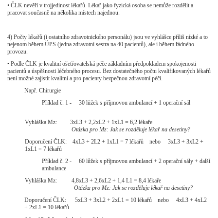
•
ČLK nevěří v trojjedinost lékařů. Lékař jako fyzická osoba se nemůže rozdělit a
pracovat současně na několika místech najednou.
4)
Počty lékařů (i ostatního zdravotnického personálu) jsou ve vyhlášce příliš nízké a to
nejenom během ÚPS (jedna zdravotní sestra na 40 pacientů), ale i během řádného
provozu.
•
Podle ČLK je kvalitní ošetřovatelská péče základním předpokladem spokojenosti
pacientů a úspěšnosti léčebného procesu. Bez dostatečného počtu kvalifikovaných lékařů
není možné zajistit kvalitní a pro pacienty bezpečnou zdravotní péči.
Např. Chirurgie
Příklad č. 1 - 30 lůžek s příjmovou ambulancí + 1 operační sál
Vyhláška Mz: 3xL3 + 2,2xL2 + 1xL1 = 6,2 lékaře
Otázka pro Mz: Jak se rozděluje lékař na desetiny?
Doporučení ČLK: 4xL3 + 2L2 + 1xL1 = 7 lékařů nebo 3xL3 + 3xL2 +
1xL1 = 7 lékařů
Příklad č. 2 - 60 lůžek s příjmovou ambulancí + 2 operační sály + další
ambulance
Vyhláška Mz: 4,8xL3 + 2,6xL2 + 1,4 L1 = 8,4 lékaře
Otázka pro Mz: Jak se rozděluje lékař na desetiny?
Doporučení ČLK: 5xL3 + 3xL2 + 2xL1 = 10 lékařů nebo 4xL3 + 4xL2
+ 2xL1 = 10 lékařů