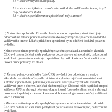
L1 = lékař čerstvý absolvent fakulty
L2 = lékař s certifikátem o absolvování základního vzdělávacího kmene, tedy 2
roky po ukončení studia
L3 = lékař se specializovanou způsobilostí, tedy s atestací
5)
V rámci tzv. společného lůžkového fondu se mohou o pacienty starat lékaři jiných
odborností na základě pouhého absolvování dva roky trvajícího společného základního
vzdělávacího kmene. Lékař s příslušnou specializací by na oddělení docházel pouze na
vyžádání.
•
Ministerstvo těmito pravidly zpochybňuje systém specializací a atestačních zkoušek.
ČLK trvá na tom, že lékař může poskytovat pouze takovou zdravotní péči, na kterou má
kvalifikaci. Ignorováním lékařských specializací by došlo k návratu české medicíny na
úroveň druhé poloviny 19. století.
6)
Ústavní pohotovostní službu (dále ÚPS) ve všední den odpoledne a v noci, o
víkendech i o svátcích může podle ministerské vyhlášky zajišťovat samostatně lékař
s atestací v jiném oboru, pokud má jeho atestační obor společný základní dvouletý
vzdělávací kmen s oborem, kde lékař službu zajišťuje. Obdobně může například ortoped
zajišťovat ÚPS na chirurgii nebo neurolog na interně (ortopedie přitom nemá s chirurgií
dokonce ani společný vzdělávací kmen a obdobně neurologie nemá společný vzdělávací
kmen s internou).
•
Ministerstvo těmito pravidly zpochybňuje systém specializací a atestačních zkoušek.
ČLK trvá na tom, že lékař může poskytovat pouze takovou zdravotní péči, na kterou má
kvalifikaci.