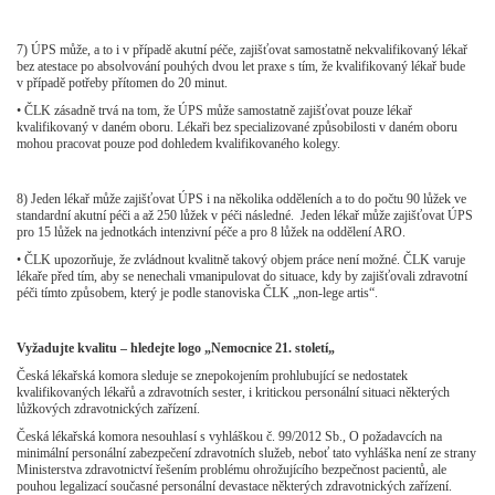
7)
ÚPS může, a to i v případě akutní péče, zajišťovat samostatně nekvalifikovaný lékař
bez atestace po absolvování pouhých dvou let praxe s tím, že kvalifikovaný lékař bude
v případě potřeby přítomen do 20 minut.
•
ČLK zásadně trvá na tom, že ÚPS může samostatně zajišťovat pouze lékař
kvalifikovaný v daném oboru. Lékaři bez specializované způsobilosti v daném oboru
mohou pracovat pouze pod dohledem kvalifikovaného kolegy.
8)
Jeden lékař může zajišťovat ÚPS i na několika odděleních a to do počtu 90 lůžek ve
standardní akutní péči a až 250 lůžek v péči následné. Jeden lékař může zajišťovat ÚPS
pro 15 lůžek na jednotkách intenzivní péče a pro 8 lůžek na oddělení ARO.
•
ČLK upozorňuje, že zvládnout kvalitně takový objem práce není možné. ČLK varuje
lékaře před tím, aby se nenechali vmanipulovat do situace, kdy by zajišťovali zdravotní
péči tímto způsobem, který je podle stanoviska ČLK „non-lege artis“.
Vyžadujte kvalitu – hledejte logo „Nemocnice 21. století„
Česká lékařská komora sleduje se znepokojením prohlubující se nedostatek
kvalifikovaných lékařů a zdravotních sester, i kritickou personální situaci některých
lůžkových zdravotnických zařízení.
Česká lékařská komora nesouhlasí s vyhláškou č. 99/2012 Sb., O požadavcích na
minimální personální zabezpečení zdravotních služeb, neboť tato vyhláška není ze strany
Ministerstva zdravotnictví řešením problému ohrožujícího bezpečnost pacientů, ale
pouhou legalizací současné personální devastace některých zdravotnických zařízení.