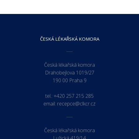
ČESKÁ LÉKAŘSKÁ KOMORA
Česká lékařská komora
Drahobejlova 1019/27
190 00 Praha 9
tel.:
+420 257 215 285
email:
recepce@clkcr.cz
Česká lékařská komora
Lužická 419/14