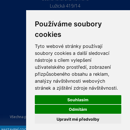
Lužická 419/14
779 00 Olomouc
Používáme soubory
cookies
Tyto webové stránky používají
ODKAZY
soubory cookies a další sledovací
PRO LÉKAŘE
nástroje s cílem vylepšení
uživatelského prostředí, zobrazení
PRO VEŘEJNOST
přizpůsobeného obsahu a reklam,
VZDĚLÁVÁNÍ
analýzy návštěvnosti webových
stránek a zjištění zdroje návštěvnosti.
Souhlasím
Odmítám
Všechna práva vyhrazena Česká lékařská komora. Tvorba a provoz
Upravit mé předvolby
webu:
ISSA CZECH s.r.o.
.
NASTAVENÍ COOKIES