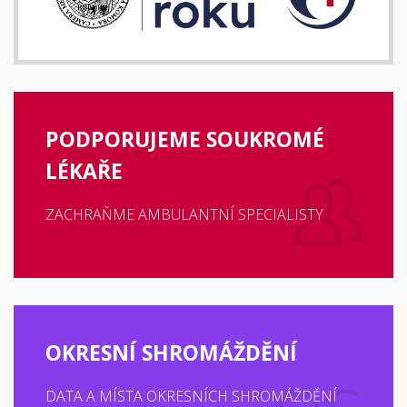
PODPORUJEME SOUKROMÉ
LÉKAŘE
ZACHRAŇME AMBULANTNÍ SPECIALISTY
OKRESNÍ SHROMÁŽDĚNÍ
DATA A MÍSTA OKRESNÍCH SHROMÁŽDĚNÍ