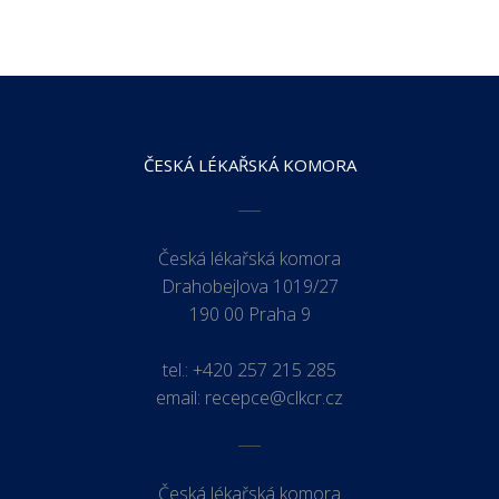
ČESKÁ LÉKAŘSKÁ KOMORA
Česká lékařská komora
Drahobejlova 1019/27
190 00 Praha 9
tel.:
+420 257 215 285
email:
recepce@clkcr.cz
Česká lékařská komora