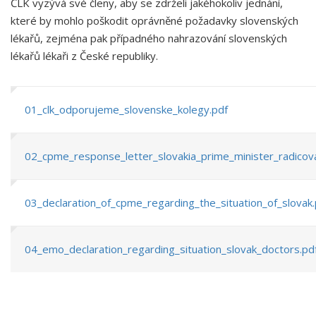
ČLK vyzývá své členy, aby se zdrželi jakéhokoliv jednání,
které by mohlo poškodit oprávněné požadavky slovenských
lékařů, zejména pak případného nahrazování slovenských
lékařů lékaři z České republiky.
01_clk_odporujeme_slovenske_kolegy.pdf
02_cpme_response_letter_slovakia_prime_minister_radicov
03_declaration_of_cpme_regarding_the_situation_of_slovak.
04_emo_declaration_regarding_situation_slovak_doctors.pd