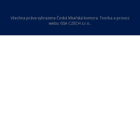
Všechna práva vyhrazena Česká lékařská komora. Tvorba a provoz
webu:
ISSA CZECH s.r.o.
.