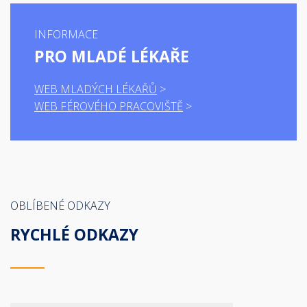
INFORMACE
PRO MLADÉ LÉKAŘE
WEB MLADÝCH LÉKAŘŮ
WEB FÉROVÉHO PRACOVIŠTĚ
OBLÍBENÉ ODKAZY
RYCHLÉ ODKAZY