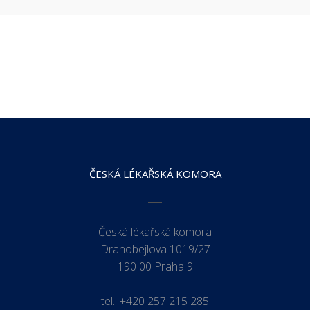
ČESKÁ LÉKAŘSKÁ KOMORA
Česká lékařská komora
Drahobejlova 1019/27
190 00 Praha 9
tel.:
+420 257 215 285