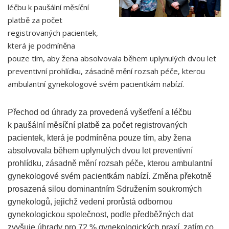
léčbu k paušální měsíční
platbě za počet
registrovaných pacientek,
která je podmíněna
pouze tím, aby žena absolvovala během uplynulých dvou let
preventivní prohlídku, zásadně mění rozsah péče, kterou
ambulantní gynekologové svém pacientkám nabízí.
Přechod od úhrady za provedená vyšetření a léčbu
k paušální měsíční platbě za počet registrovaných
pacientek, která je podmíněna pouze tím, aby žena
absolvovala během uplynulých dvou let preventivní
prohlídku, zásadně mění rozsah péče, kterou ambulantní
gynekologové svém pacientkám nabízí. Změna překotně
prosazená silou dominantním Sdružením soukromých
gynekologů, jejichž vedení prorůstá odbornou
gynekologickou společnost, podle předběžných dat
zvyšuje úhrady pro 72 % gynekologických praxí, zatím co