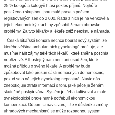
28 % kolegů a kolegyň hlásí pokles příjmů. Nejhůře
postiženou skupinou jsou malé praxe s počtem
registrovaných žen do 2 000. Řada z nich je na venkově a
jejich ekonomický krach by způsobil ženám obrovské
problémy. Za tyto lékařky a lékaře totiž neexistuje náhrada.
Česká lékařská komora nechce bourat nový systém, ze
kterého většina ambulantních gynekologů profituje, ale
musíme hájit zájmy také těch lékařů, které změna postihla
nepříznivě. A lhostejný nám není ani osud žen, které
možná přijdou o svého lékaře. A problémy bude
způsobovat také přesun části nemocných do nemocnic,
pokud se o ně jejich gynekolog nepostará. Navíc nás
znepokojuje ztráta informací o tom, jaké péče je ženám
skutečně poskytována. Systém je třeba kultivovat a malé
gynekologické praxe nutně potřebují ekonomickou
kompenzaci. Odborníci navíc varují, že v důsledku změny
úhradových mechanismů se může rozpadnou systém