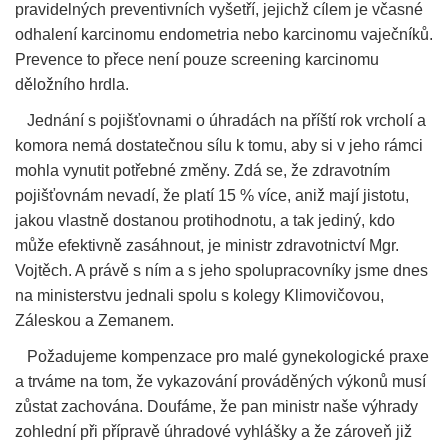
pravidelných preventivních vyšetří, jejichž cílem je včasné
odhalení karcinomu endometria nebo karcinomu vaječníků.
Prevence to přece není pouze screening karcinomu
děložního hrdla.
Jednání s pojišťovnami o úhradách na příští rok vrcholí a
komora nemá dostatečnou sílu k tomu, aby si v jeho rámci
mohla vynutit potřebné změny. Zdá se, že zdravotním
pojišťovnám nevadí, že platí 15 % více, aniž mají jistotu,
jakou vlastně dostanou protihodnotu, a tak jediný, kdo
může efektivně zasáhnout, je ministr zdravotnictví Mgr.
Vojtěch. A právě s ním a s jeho spolupracovníky jsme dnes
na ministerstvu jednali spolu s kolegy Klimovičovou,
Záleskou a Zemanem.
Požadujeme kompenzace pro malé gynekologické praxe
a trváme na tom, že vykazování prováděných výkonů musí
zůstat zachována. Doufáme, že pan ministr naše výhrady
zohlední při přípravě úhradové vyhlášky a že zároveň již