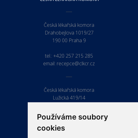
Česká lékařská komora
Drahobejlova 1019/27
190 00 Praha 9
tel.:
+420 257 215 285
email:
recepce@clkcr.cz
Česká lékařská komora
Lužická 419/14
779 00 Olomouc
Používáme soubory
cookies