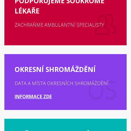
PODPORUJEME SOUKROMÉ
LÉKAŘE
ZACHRAŇME AMBULANTNÍ SPECIALISTY
OKRESNÍ SHROMÁŽDĚNÍ
DATA A MÍSTA OKRESNÍCH SHROMÁŽDĚNÍ
INFORMACE ZDE