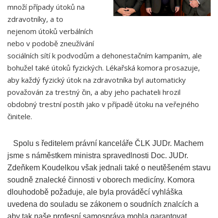
množí případy útoků na
zdravotníky, a to
nejenom útoků verbálních
nebo v podobě zneužívání
sociálních sítí k podvodům a dehonestačním kampaním, ale
bohužel také útoků fyzických. Lékařská komora prosazuje,
aby každý fyzický útok na zdravotníka byl automaticky
považován za trestný čin, a aby jeho pachateli hrozil
obdobný trestní postih jako v případě útoku na veřejného
činitele.
Spolu s ředitelem právní kanceláře ČLK JUDr. Machem
jsme s náměstkem ministra spravedlnosti Doc. JUDr.
Zdeňkem Koudelkou však jednali také o neutěšeném stavu
soudně znalecké činnosti v oborech medicíny. Komora
dlouhodobě požaduje, ale byla prováděcí vyhláška
uvedena do souladu se zákonem o soudních znalcích a
aby tak naše profesní samospráva mohla garantovat