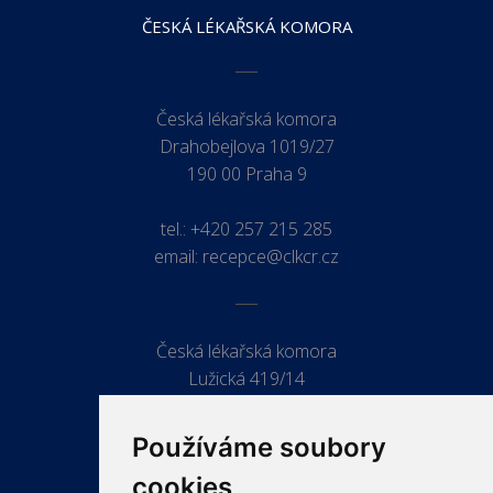
ČESKÁ LÉKAŘSKÁ KOMORA
Česká lékařská komora
Drahobejlova 1019/27
190 00 Praha 9
tel.:
+420 257 215 285
email:
recepce@clkcr.cz
Česká lékařská komora
Lužická 419/14
779 00 Olomouc
Používáme soubory
cookies