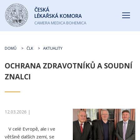
Česká
ČESKÁ
lékařská
LÉKAŘSKÁ KOMORA
komora
CAMERA MEDICA BOHEMICA
DOMŮ
ČLK
AKTUALITY
OCHRANA ZDRAVOTNÍKŮ A SOUDNÍ
ZNALCI
12.03.2026 |
V celé Evropě, ale i ve
většině dalších zemí, se