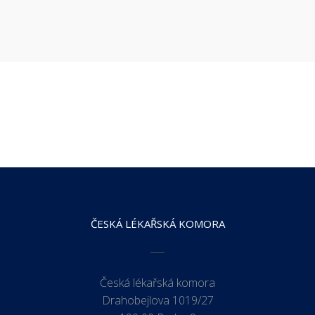
ČESKÁ LÉKAŘSKÁ KOMORA
Česká lékařská komora
Drahobejlova 1019/27