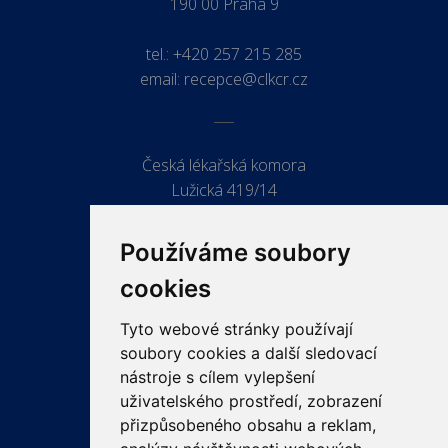
190 00 Praha 9
tel.:
+420 257 215 285
email:
recepce@clkcr.cz
Česká lékařská komora
Lužická 419/14
779 00 Olomouc
Používáme soubory
cookies
Tyto webové stránky používají
ODKAZY
soubory cookies a další sledovací
PRO LÉKAŘE
nástroje s cílem vylepšení
uživatelského prostředí, zobrazení
PRO VEŘEJNOST
přizpůsobeného obsahu a reklam,
VZDĚLÁVÁNÍ