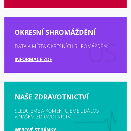
OKRESNÍ SHROMÁŽDĚNÍ
DATA A MÍSTA OKRESNÍCH SHROMÁŽDĚNÍ
INFORMACE ZDE
NAŠE ZDRAVOTNICTVÍ
SLEDUJEME A KOMENTUJEME UDÁLOSTI
V NAŠEM ZDRAVOTNICTVÍ
WEBOVÉ STRÁNKY