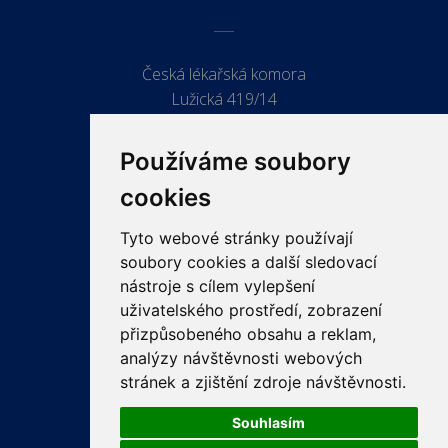
Česká lékařská komora
Lužická 419/14
779 00 Olomouc
Používáme soubory
cookies
Tyto webové stránky používají
ODKAZY
soubory cookies a další sledovací
PRO LÉKAŘE
nástroje s cílem vylepšení
uživatelského prostředí, zobrazení
PRO VEŘEJNOST
přizpůsobeného obsahu a reklam,
VZDĚLÁVÁNÍ
analýzy návštěvnosti webových
stránek a zjištění zdroje návštěvnosti.
Souhlasím