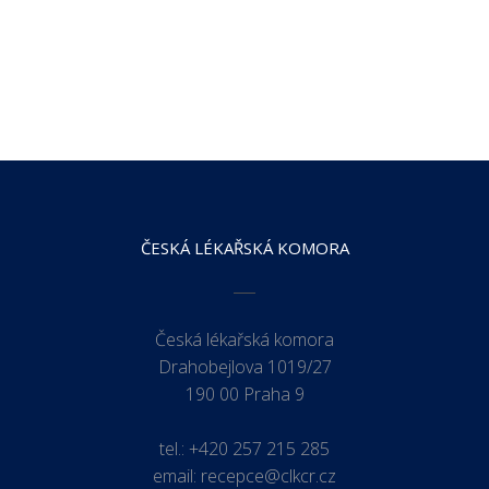
ČESKÁ LÉKAŘSKÁ KOMORA
Česká lékařská komora
Drahobejlova 1019/27
190 00 Praha 9
tel.:
+420 257 215 285
email:
recepce@clkcr.cz