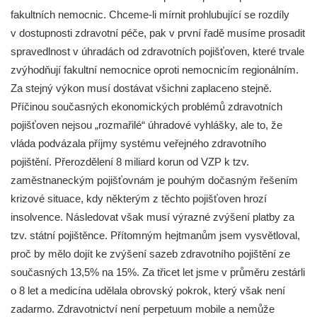
fakultních nemocnic. Chceme-li mírnit prohlubující se rozdíly
v dostupnosti zdravotní péče, pak v první řadě musíme prosadit
spravedlnost v úhradách od zdravotních pojišťoven, které trvale
zvýhodňují fakultní nemocnice oproti nemocnicím regionálním.
Za stejný výkon musí dostávat všichni zaplaceno stejně.
Příčinou současných ekonomických problémů zdravotních
pojišťoven nejsou „rozmařilé“ úhradové vyhlášky, ale to, že
vláda podvázala příjmy systému veřejného zdravotního
pojištění. Přerozdělení 8 miliard korun od VZP k tzv.
zaměstnaneckým pojišťovnám je pouhým dočasným řešením
krizové situace, kdy některým z těchto pojišťoven hrozí
insolvence. Následovat však musí výrazné zvýšení platby za
tzv. státní pojištěnce. Přítomným hejtmanům jsem vysvětloval,
proč by mělo dojít ke zvýšení sazeb zdravotního pojištění ze
současných 13,5% na 15%. Za třicet let jsme v průměru zestárli
o 8 let a medicína udělala obrovský pokrok, který však není
zadarmo. Zdravotnictví není perpetuum mobile a nemůže