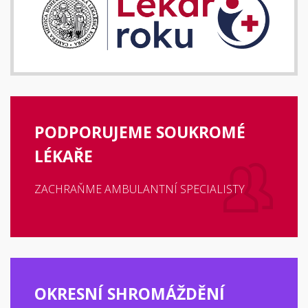
PODPORUJEME SOUKROMÉ
LÉKAŘE
ZACHRAŇME AMBULANTNÍ SPECIALISTY
OKRESNÍ SHROMÁŽDĚNÍ