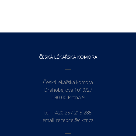
ČESKÁ LÉKAŘSKÁ KOMORA
Česká lékařská komora
Drahobejlova 1019/27
190 00 Praha 9
tel.:
+420 257 215 285
email:
recepce@clkcr.cz