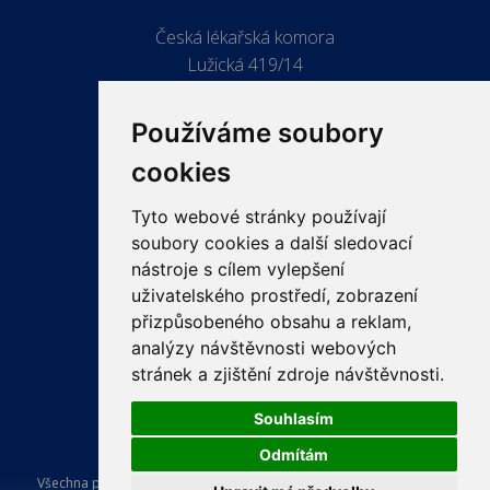
Česká lékařská komora
Lužická 419/14
779 00 Olomouc
Používáme soubory
cookies
Tyto webové stránky používají
ODKAZY
soubory cookies a další sledovací
PRO LÉKAŘE
nástroje s cílem vylepšení
uživatelského prostředí, zobrazení
PRO VEŘEJNOST
přizpůsobeného obsahu a reklam,
VZDĚLÁVÁNÍ
analýzy návštěvnosti webových
stránek a zjištění zdroje návštěvnosti.
Souhlasím
Odmítám
Všechna práva vyhrazena Česká lékařská komora. Tvorba a provoz