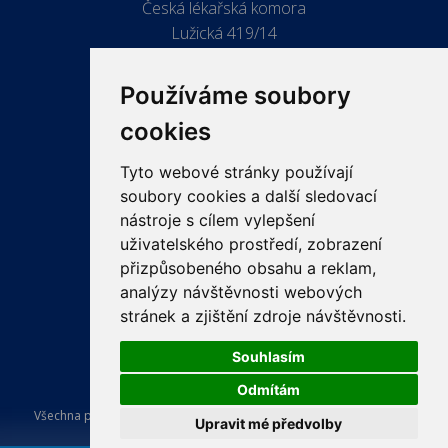
Česká lékařská komora
Lužická 419/14
779 00 Olomouc
Používáme soubory
cookies
Tyto webové stránky používají
ODKAZY
soubory cookies a další sledovací
PRO LÉKAŘE
nástroje s cílem vylepšení
uživatelského prostředí, zobrazení
PRO VEŘEJNOST
přizpůsobeného obsahu a reklam,
VZDĚLÁVÁNÍ
analýzy návštěvnosti webových
stránek a zjištění zdroje návštěvnosti.
Souhlasím
Odmítám
Všechna práva vyhrazena Česká lékařská komora. Tvorba a provoz
Upravit mé předvolby
webu:
ISSA CZECH s.r.o.
.