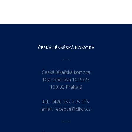
ČESKÁ LÉKAŘSKÁ KOMORA
Česká lékařská komora
Drahobejlova 1019/27
190 00 Praha 9
tel.:
+420 257 215 285
email:
recepce@clkcr.cz