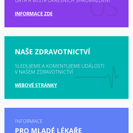
DATA A MÍSTA OKRESNÍCH SHROMÁŽDĚNÍ
INFORMACE ZDE
NAŠE ZDRAVOTNICTVÍ
SLEDUJEME A KOMENTUJEME UDÁLOSTI
V NAŠEM ZDRAVOTNICTVÍ
WEBOVÉ STRÁNKY
INFORMACE
PRO MLADÉ LÉKAŘE