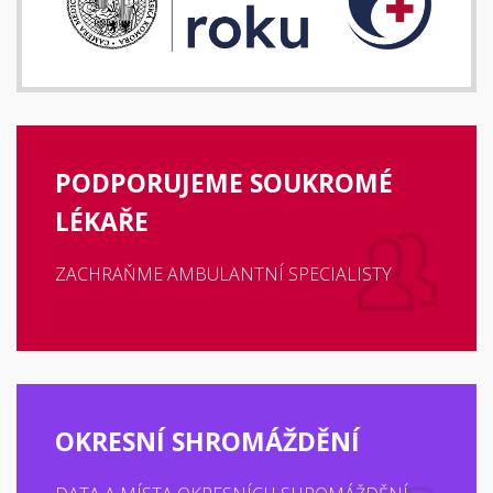
PODPORUJEME SOUKROMÉ
LÉKAŘE
ZACHRAŇME AMBULANTNÍ SPECIALISTY
OKRESNÍ SHROMÁŽDĚNÍ