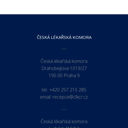
ČESKÁ LÉKAŘSKÁ KOMORA
Česká lékařská komora
Drahobejlova 1019/27
190 00 Praha 9
tel.:
+420 257 215 285
email:
recepce@clkcr.cz
Česká lékařská komora