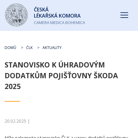
Česká
ČESKÁ
lékařská
LÉKAŘSKÁ KOMORA
komora
CAMERA MEDICA BOHEMICA
DOMŮ
ČLK
AKTUALITY
STANOVISKO K ÚHRADOVÝM
DODATKŮM POJIŠŤOVNY ŠKODA
2025
20.02.2025 |
Níže naleznete stanovisko ČLK a vzory dodatků pojišťovny