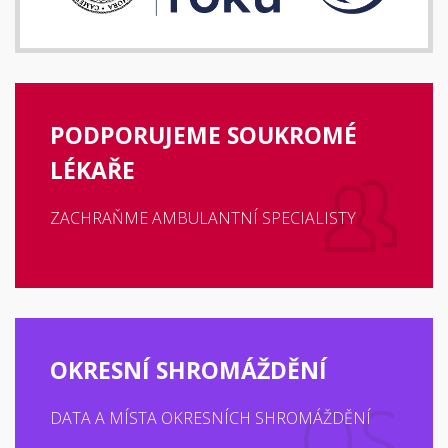
PODPORUJEME SOUKROMÉ
LÉKAŘE
ZACHRAŇME AMBULANTNÍ SPECIALISTY
OKRESNÍ SHROMÁŽDĚNÍ
DATA A MÍSTA OKRESNÍCH SHROMÁŽDĚNÍ