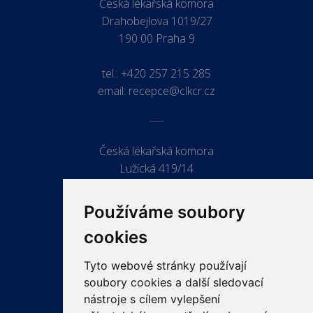
Česká lékařská komora
Drahobejlova 1019/27
190 00 Praha 9
tel.:
+420 257 215 285
email:
recepce@clkcr.cz
Česká lékařská komora
Lužická 419/14
779 00 Olomouc
Používáme soubory
cookies
Tyto webové stránky používají
ODKAZY
soubory cookies a další sledovací
PRO LÉKAŘE
nástroje s cílem vylepšení