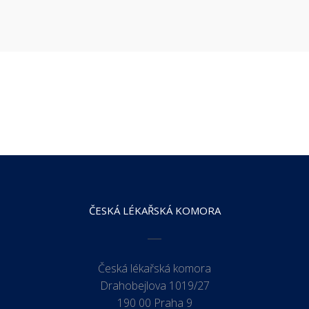
ČESKÁ LÉKAŘSKÁ KOMORA
Česká lékařská komora
Drahobejlova 1019/27
190 00 Praha 9