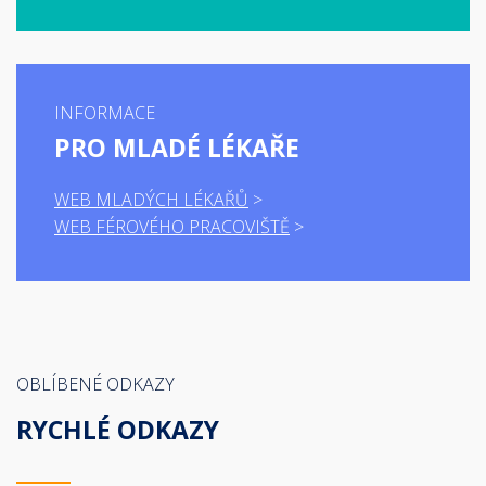
INFORMACE
PRO MLADÉ LÉKAŘE
WEB MLADÝCH LÉKAŘŮ
WEB FÉROVÉHO PRACOVIŠTĚ
OBLÍBENÉ ODKAZY
RYCHLÉ ODKAZY