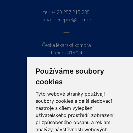
tel.:
+420 257 215 285
email:
recepce@clkcr.cz
Česká lékařská komora
Lužická 419/14
779 00 Olomouc
Používáme soubory
cookies
Tyto webové stránky používají
ODKAZY
soubory cookies a další sledovací
PRO LÉKAŘE
nástroje s cílem vylepšení
uživatelského prostředí, zobrazení
PRO VEŘEJNOST
přizpůsobeného obsahu a reklam,
VZDĚLÁVÁNÍ
analýzy návštěvnosti webových