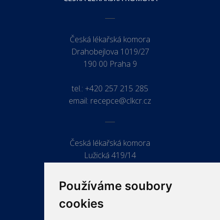
Česká lékařská komora
Drahobejlova 1019/27
190 00 Praha 9
tel.:
+420 257 215 285
email:
recepce@clkcr.cz
Česká lékařská komora
Lužická 419/14
779 00 Olomouc
Používáme soubory
cookies