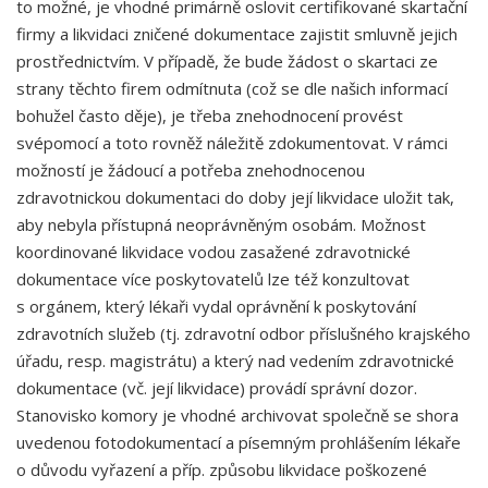
to možné, je vhodné primárně oslovit certifikované skartační
firmy a likvidaci zničené dokumentace zajistit smluvně jejich
prostřednictvím. V případě, že bude žádost o skartaci ze
strany těchto firem odmítnuta (což se dle našich informací
bohužel často děje), je třeba znehodnocení provést
svépomocí a toto rovněž náležitě zdokumentovat. V rámci
možností je žádoucí a potřeba znehodnocenou
zdravotnickou dokumentaci do doby její likvidace uložit tak,
aby nebyla přístupná neoprávněným osobám. Možnost
koordinované likvidace vodou zasažené zdravotnické
dokumentace více poskytovatelů lze též konzultovat
s orgánem, který lékaři vydal oprávnění k poskytování
zdravotních služeb (tj. zdravotní odbor příslušného krajského
úřadu, resp. magistrátu) a který nad vedením zdravotnické
dokumentace (vč. její likvidace) provádí správní dozor.
Stanovisko komory je vhodné archivovat společně se shora
uvedenou fotodokumentací a písemným prohlášením lékaře
o důvodu vyřazení a příp. způsobu likvidace poškozené