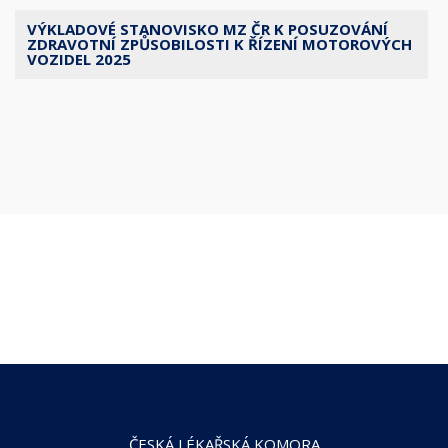
VÝKLADOVÉ STANOVISKO MZ ČR K POSUZOVÁNÍ
ZDRAVOTNÍ ZPŮSOBILOSTI K ŘÍZENÍ MOTOROVÝCH
VOZIDEL 2025
ČESKÁ LÉKAŘSKÁ KOMORA