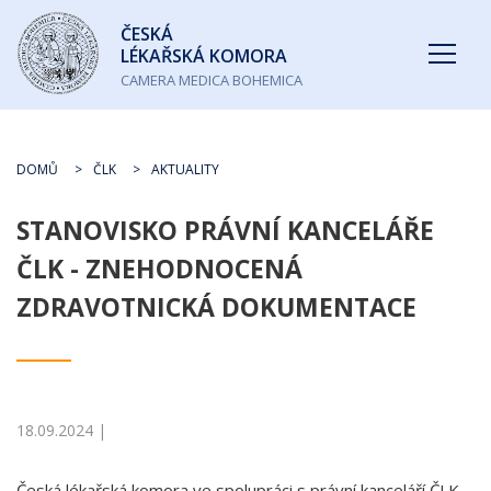
Česká
ČESKÁ
lékařská
LÉKAŘSKÁ KOMORA
komora
CAMERA MEDICA BOHEMICA
DOMŮ
ČLK
AKTUALITY
STANOVISKO PRÁVNÍ KANCELÁŘE
ČLK - ZNEHODNOCENÁ
ZDRAVOTNICKÁ DOKUMENTACE
18.09.2024 |
Česká lékařská komora ve spolupráci s právní kanceláří ČLK