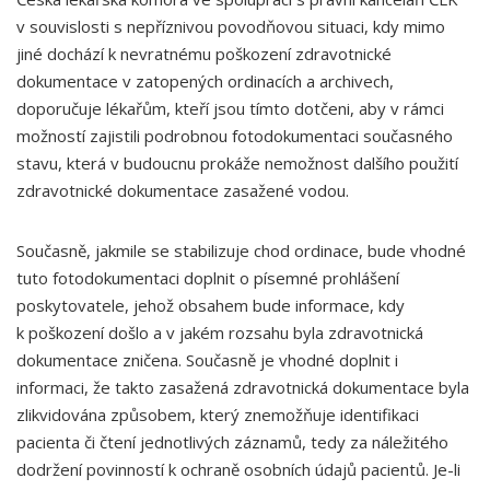
v souvislosti s nepříznivou povodňovou situaci, kdy mimo
jiné dochází k nevratnému poškození zdravotnické
dokumentace v zatopených ordinacích a archivech,
doporučuje lékařům, kteří jsou tímto dotčeni, aby v rámci
možností zajistili podrobnou fotodokumentaci současného
stavu, která v budoucnu prokáže nemožnost dalšího použití
zdravotnické dokumentace zasažené vodou.
Současně, jakmile se stabilizuje chod ordinace, bude vhodné
tuto fotodokumentaci doplnit o písemné prohlášení
poskytovatele, jehož obsahem bude informace, kdy
k poškození došlo a v jakém rozsahu byla zdravotnická
dokumentace zničena. Současně je vhodné doplnit i
informaci, že takto zasažená zdravotnická dokumentace byla
zlikvidována způsobem, který znemožňuje identifikaci
pacienta či čtení jednotlivých záznamů, tedy za náležitého
dodržení povinností k ochraně osobních údajů pacientů. Je-li