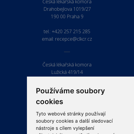
Česká lékařská komora
Drahobejlova 1019/27
190 00 Praha 9
tel.:
+420 257 215 285
email:
recepce@clkcr.cz
Česká lékařská komora
Lužická 419/14
779 00 Olomouc
Používáme soubory
cookies
Tyto webové stránky používají
ODKAZY
soubory cookies a další sledovací
PRO LÉKAŘE
nástroje s cílem vylepšení