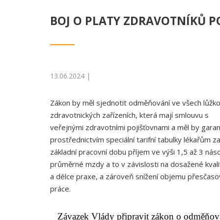
BOJ O PLATY ZDRAVOTNÍKŮ P
13.06.2024 |
Zákon by měl sjednotit odměňování ve všech lůžk
zdravotnických zařízeních, která mají smlouvu s
veřejnými zdravotními pojišťovnami a měl by gara
prostřednictvím speciální tarifní tabulky lékařům z
základní pracovní dobu příjem ve výši 1,5 až 3 nás
průměrné mzdy a to v závislosti na dosažené kvalif
a délce praxe, a zároveň snížení objemu přesčas
práce.
Závazek Vlády připravit zákon o odměňován