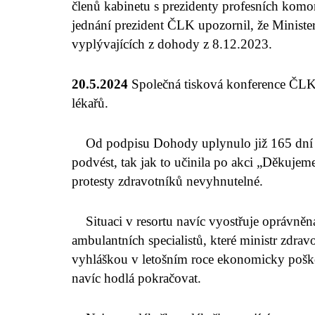
členů kabinetu s prezidenty profesních kom
jednání prezident ČLK upozornil, že Minister
vyplývajících z dohody z 8.12.2023.
20.5.2024
Společná tisková konference Č
lékařů.
Od podpisu Dohody uplynulo již 165 dní 
podvést, tak jak to učinila po akci „Děkujem
protesty zdravotníků nevyhnutelné.
Situaci v resortu navíc vyostřuje oprávně
ambulantních specialistů, které ministr zdrav
vyhláškou v letošním roce ekonomicky pošk
navíc hodlá pokračovat.