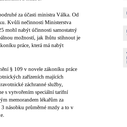
podruhé za účasti ministra Válka. Od
. Kvůli nečinnosti Ministerstva
2025 mohl nabýt účinnosti samostatný
lnou možností, jak lhůtu stihnout je
zákoníku práce, která má nabýt
ění § 109 v novele zákoníku práce
votnických zařízeních majících
ravotnické záchranné služby,
 s vytvořením speciální tarifní
erovým memorandem lékařům za
až 3 násobku průměrné mzdy a to v
xe.