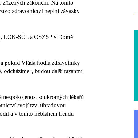
or zřízených zákonem. Na tomto
stvo zdravotnictví neplní závazky
LK, LOK-SČL a OSZSP v Domě
a pokud Vláda hodlá zdravotníky
e, odcházíme“, budou další razantní
ná nespokojenost soukromých lékařů
otnictví svojí tzv. úhradovou
odil a v tomto neblahém trendu