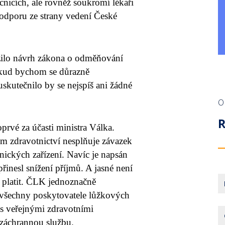
nicích, ale rovněž soukromí lékaři
podporu ze strany vedení České
ožilo návrh zákona o odměňování
okud bychom se důrazně
skutečnilo by se nejspíš ani žádné
O
prvé za účasti ministra Válka.
em zdravotnictví nesplňuje závazek
ických zařízení. Navíc je napsán
přinesl snížení příjmů. A jasné není
l platit. ČLK jednoznačně
o všechny poskytovatele lůžkových
s veřejnými zdravotními
 záchrannou službu.