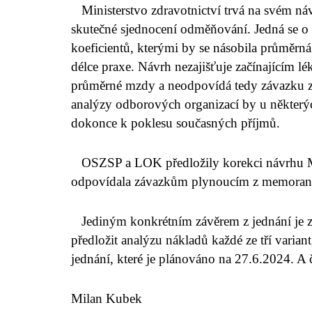
Ministerstvo zdravotnictví trvá na svém n
skutečné sjednocení odměňování. Jedná se o 
koeficientů, kterými by se násobila průměrná 
délce praxe. Návrh nezajišťuje začínajícím l
průměrné mzdy a neodpovídá tedy závazku 
analýzy odborových organizací by u některý
dokonce k poklesu současných příjmů.
OSZSP a LOK předložily korekci návrhu Mini
odpovídala závazkům plynoucím z memoran
Jediným konkrétním závěrem z jednání je zá
předložit analýzu nákladů každé ze tří variant, 
jednání, které je plánováno na 27.6.2024. A
Milan Kubek