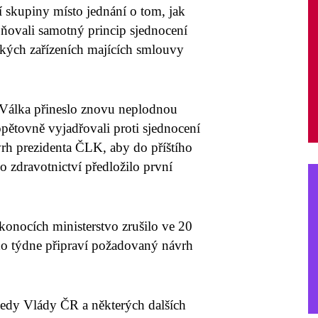
í skupiny místo jednání o tom, jak
ňovali samotný princip sjednocení
kých zařízeních majících smlouvy
a Válka přineslo znovu neplodnou
 opětovně vyjadřovali proti sjednocení
rh prezidenta ČLK, aby do příštího
 zdravotnictví předložilo první
konocích ministerstvo zrušilo ve 20
 do týdne připraví požadovaný návrh
sedy Vlády ČR a některých dalších