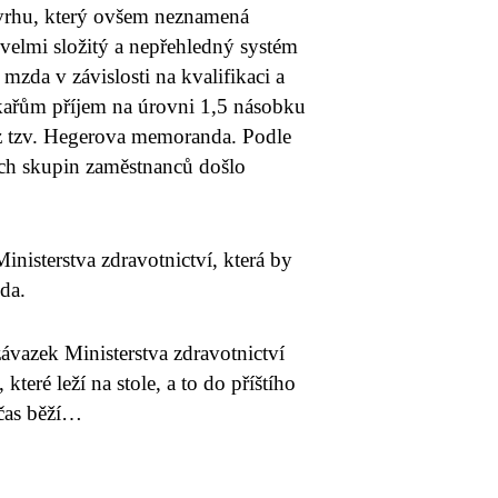
ávrhu, který ovšem neznamená
velmi složitý a nepřehledný systém
mzda v závislosti na kvalifikaci a
ékařům příjem na úrovni 1,5 násobku
z tzv. Hegerova memoranda. Podle
ch skupin zaměstnanců došlo
sterstva zdravotnictví, která by
da.
vazek Ministerstva zdravotnictví
které leží na stole, a to do příštího
 čas běží…