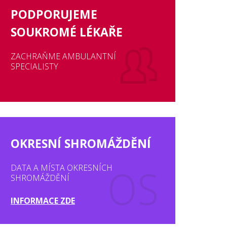
PODPORUJEME
SOUKROMÉ LÉKAŘE
ZACHRAŇME AMBULANTNÍ
SPECIALISTY
OKRESNÍ SHROMÁŽDĚNÍ
DATA A MÍSTA OKRESNÍCH
SHROMÁŽDĚNÍ
INFORMACE ZDE