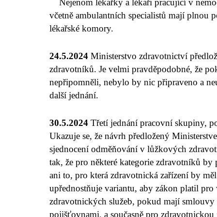
Nejenom lékařky a lékaři pracující v nemoc
včetně ambulantních specialistů mají plnou 
lékařské komory.
24.5.2024
Ministerstvo zdravotnictví předl
zdravotníků. Je velmi pravděpodobné, že p
nepřipomněli, nebylo by nic připraveno a neu
další jednání.
30.5.2024
Třetí jednání pracovní skupiny, po
Ukazuje se, že návrh předložený Ministerstv
sjednocení odměňování v lůžkových zdravotn
tak, že pro některé kategorie zdravotníků by 
ani to, pro která zdravotnická zařízení by mě
upřednostňuje variantu, aby zákon platil pr
zdravotnických služeb, pokud mají smlouvy 
pojišťovnami, a současně pro zdravotnickou