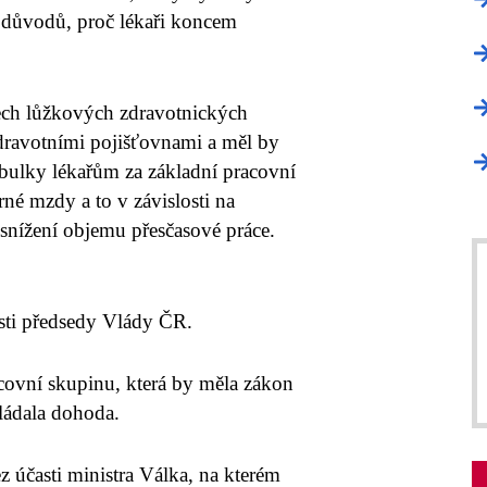
h důvodů, proč lékaři koncem
ch lůžkových zdravotnických
zdravotními pojišťovnami a měl by
tabulky lékařům za základní pracovní
né mzdy a to v závislosti na
 snížení objemu přesčasové práce.
sti předsedy Vlády ČR.
acovní skupinu, která by měla zákon
kládala dohoda.
 účasti ministra Válka, na kterém