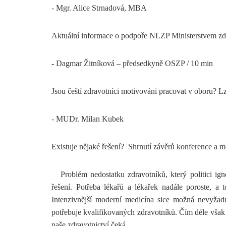
- Mgr. Alice Strnadová, MBA
Aktuální informace o podpoře NLZP Ministerstvem zdr
- Dagmar Žitníková – předsedkyně OSZP / 10 min
Jsou čeští zdravotníci motivováni pracovat v oboru? Lz
- MUDr. Milan Kubek
Existuje nějaké řešení? Shrnutí závěrů konference a m
Problém nedostatku zdravotníků, který politici igno
řešení.
Potřeba lékařů a lékařek nadále poroste, a 
Intenzivnější moderní medicína sice možná nevyžadu
potřebuje kvalifikovaných zdravotníků.
Čím déle však b
naše zdravotnictví čeká.