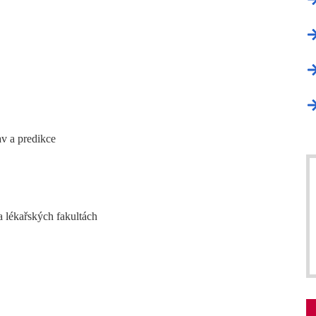
av a predikce
a lékařských fakultách