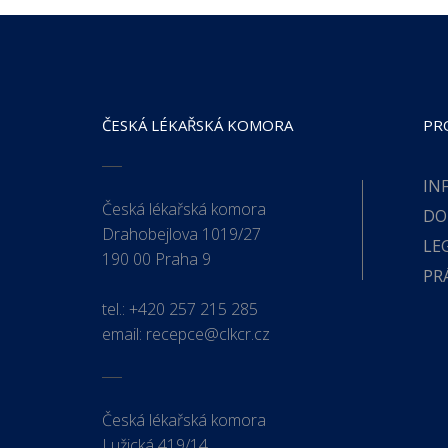
ČESKÁ LÉKAŘSKÁ KOMORA
PR
IN
Česká lékařská komora
DO
Drahobejlova 1019/27
LE
190 00 Praha 9
PR
tel.:
+420 257 215 285
email:
recepce@clkcr.cz
Česká lékařská komora
Lužická 419/14