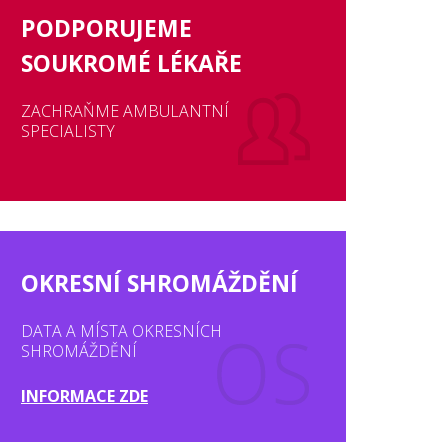
PODPORUJEME
SOUKROMÉ LÉKAŘE
ZACHRAŇME AMBULANTNÍ
SPECIALISTY
OKRESNÍ SHROMÁŽDĚNÍ
DATA A MÍSTA OKRESNÍCH
SHROMÁŽDĚNÍ
INFORMACE ZDE