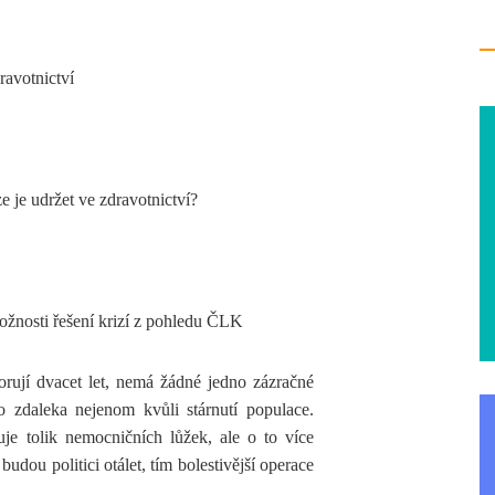
avotnictví
e je udržet ve zdravotnictví?
ožnosti řešení krizí z pohledu ČLK
rují dvacet let, nemá žádné jedno zázračné
to zdaleka nejenom kvůli stárnutí populace.
je tolik nemocničních lůžek, ale o to více
udou politici otálet, tím bolestivější operace