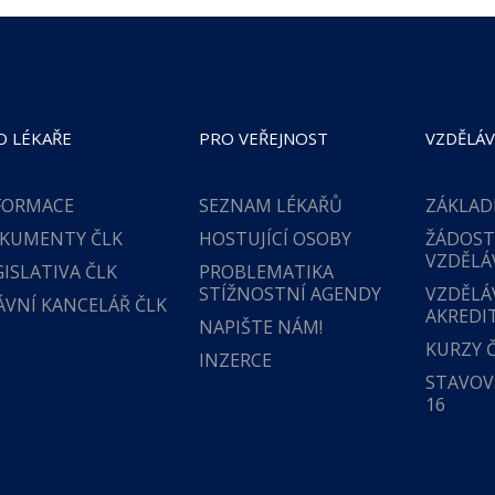
O LÉKAŘE
PRO VEŘEJNOST
VZDĚLÁV
FORMACE
SEZNAM LÉKAŘŮ
ZÁKLAD
KUMENTY ČLK
HOSTUJÍCÍ OSOBY
ŽÁDOST
VZDĚLÁ
GISLATIVA ČLK
PROBLEMATIKA
STÍŽNOSTNÍ AGENDY
VZDĚLÁ
ÁVNÍ KANCELÁŘ ČLK
AKREDI
NAPIŠTE NÁM!
KURZY 
INZERCE
STAVOVS
16