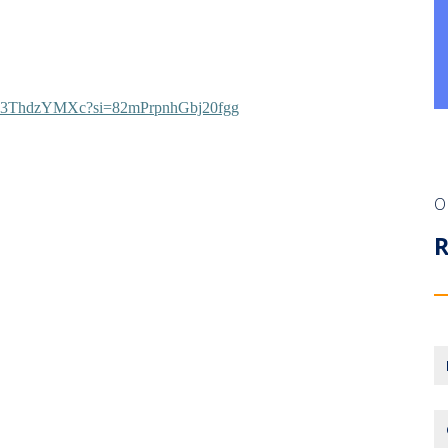
e/Iz3ThdzYMXc?si=82mPrpnhGbj20fgg
O