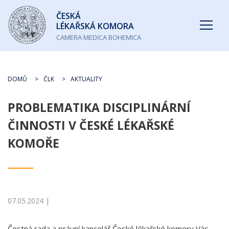
Česká
ČESKÁ
lékařská
LÉKAŘSKÁ KOMORA
komora
CAMERA MEDICA BOHEMICA
DOMŮ
ČLK
AKTUALITY
PROBLEMATIKA DISCIPLINÁRNÍ
ČINNOSTI V ČESKÉ LÉKAŘSKÉ
KOMOŘE
07.05.2024 |
Čestná rada a právní kancelář České lékařské komory Vás