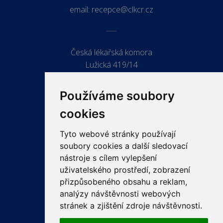
email:
recepce@clkcr.cz
Česká lékařská komora
Lužická 419/14
779 00 Olomouc
Používáme soubory
cookies
Tyto webové stránky používají
ODKAZY
soubory cookies a další sledovací
PRO LÉKAŘE
nástroje s cílem vylepšení
uživatelského prostředí, zobrazení
PRO VEŘEJNOST
přizpůsobeného obsahu a reklam,
VZDĚLÁVÁNÍ
analýzy návštěvnosti webových
stránek a zjištění zdroje návštěvnosti.