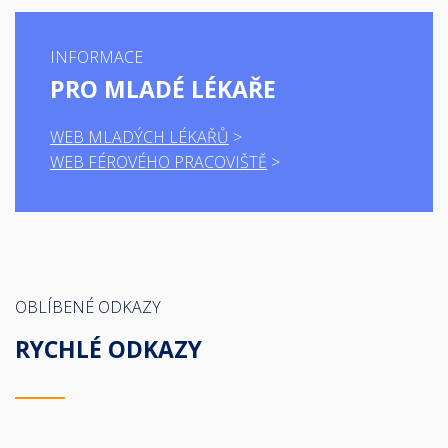
INFORMACE
PRO MLADÉ LÉKAŘE
WEB MLADÝCH LÉKAŘŮ
WEB FÉROVÉHO PRACOVIŠTĚ
OBLÍBENÉ ODKAZY
RYCHLÉ ODKAZY