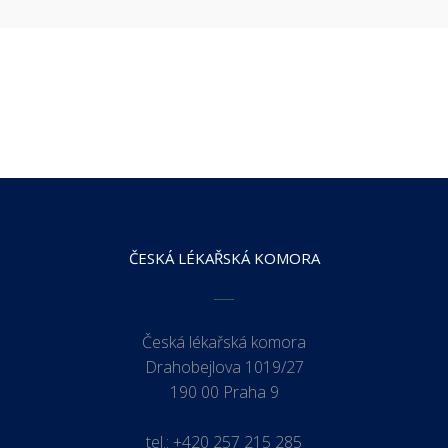
ČESKÁ LÉKAŘSKÁ KOMORA
Česká lékařská komora
Drahobejlova 1019/27
190 00 Praha 9
tel.:
+420 257 215 285