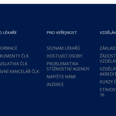
O LÉKAŘE
PRO VEŘEJNOST
VZDĚLÁV
FORMACE
SEZNAM LÉKAŘŮ
ZÁKLAD
KUMENTY ČLK
HOSTUJÍCÍ OSOBY
ŽÁDOST
VZDĚLÁ
GISLATIVA ČLK
PROBLEMATIKA
STÍŽNOSTNÍ AGENDY
VZDĚLÁ
ÁVNÍ KANCELÁŘ ČLK
AKREDI
NAPIŠTE NÁM!
KURZY 
INZERCE
STAVOVS
16