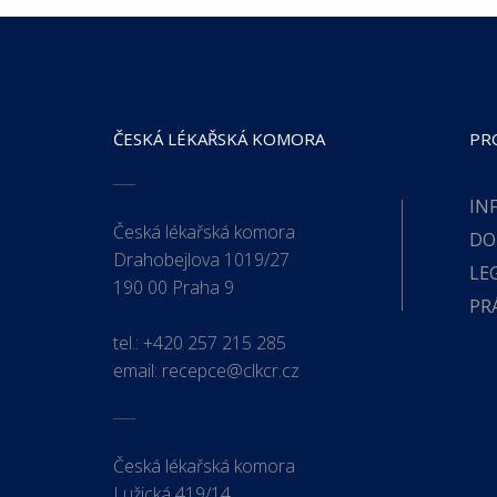
ČESKÁ LÉKAŘSKÁ KOMORA
PR
IN
Česká lékařská komora
DO
Drahobejlova 1019/27
LE
190 00 Praha 9
PR
tel.:
+420 257 215 285
email:
recepce@clkcr.cz
Česká lékařská komora
Lužická 419/14