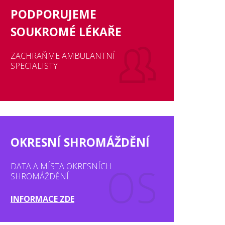
PODPORUJEME
SOUKROMÉ LÉKAŘE
ZACHRAŇME AMBULANTNÍ
SPECIALISTY
OKRESNÍ SHROMÁŽDĚNÍ
DATA A MÍSTA OKRESNÍCH
SHROMÁŽDĚNÍ
INFORMACE ZDE