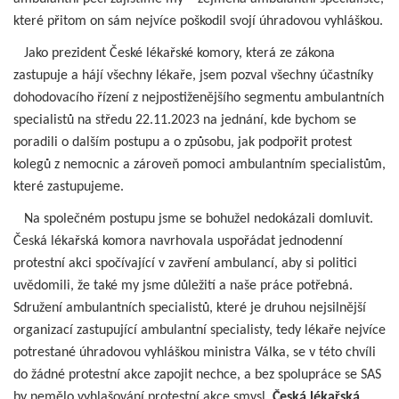
které přitom on sám nejvíce poškodil svojí úhradovou vyhláškou.
Jako prezident České lékařské komory, která ze zákona
zastupuje a hájí všechny lékaře, jsem pozval všechny účastníky
dohodovacího řízení z nejpostiženějšího segmentu ambulantních
specialistů na středu 22.11.2023 na jednání, kde bychom se
poradili o dalším postupu
a o způsobu, jak podpořit protest
kolegů z nemocnic a zároveň pomoci ambulantním specialistům,
které zastupujeme.
Na společném postupu jsme se bohužel nedokázali domluvit.
Česká lékařská komora navrhovala uspořádat jednodenní
protestní akci spočívající v zavření ambulancí, aby si politici
uvědomili, že také my jsme důležití a naše práce potřebná.
Sdružení ambulantních specialistů, které je druhou nejsilnější
organizací zastupující ambulantní specialisty, tedy lékaře nejvíce
potrestané úhradovou vyhláškou ministra Válka, se v této chvíli
do žádné protestní akce zapojit nechce, a bez spolupráce se SAS
by nemělo vyhlašování protestní akce smysl.
Česká lékařská