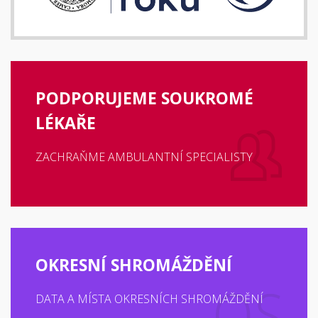
PODPORUJEME SOUKROMÉ
LÉKAŘE
ZACHRAŇME AMBULANTNÍ SPECIALISTY
OKRESNÍ SHROMÁŽDĚNÍ
DATA A MÍSTA OKRESNÍCH SHROMÁŽDĚNÍ