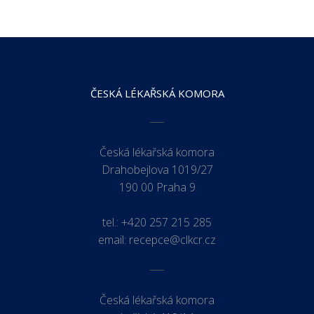
ČESKÁ LÉKAŘSKÁ KOMORA
Česká lékařská komora
Drahobejlova 1019/27
190 00 Praha 9
tel.:
+420 257 215 285
email:
recepce@clkcr.cz
Česká lékařská komora