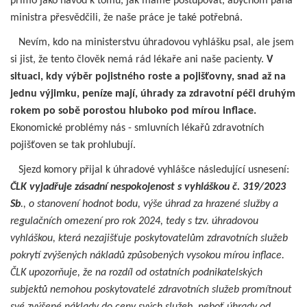
přímo jako návod k tomu, jak máme postupovat, abychom pana
ministra přesvědčili, že naše práce je také potřebná.
Nevím, kdo na ministerstvu úhradovou vyhlášku psal, ale jsem
si jist, že tento člověk nemá rád lékaře ani naše pacienty.
V
situaci, kdy výběr pojistného roste a pojišťovny, snad až na
jednu výjimku, peníze mají, úhrady za zdravotní péči druhým
rokem po sobě porostou hluboko pod mírou inflace.
Ekonomické problémy nás - smluvních lékařů zdravotních
pojišťoven se tak prohlubují.
Sjezd komory přijal k úhradové vyhlášce následující usnesení:
ČLK vyjadřuje zásadní nespokojenost s vyhláškou č. 319/2023
Sb
., o stanovení hodnot bodu, výše úhrad za hrazené služby a
regulačních omezení pro rok 2024, tedy s tzv. úhradovou
vyhláškou, která nezajišťuje poskytovatelům zdravotních služeb
pokrytí zvýšených nákladů způsobených vysokou mírou inflace.
ČLK upozorňuje, že na rozdíl od ostatních podnikatelských
subjektů nemohou poskytovatelé zdravotních služeb promítnout