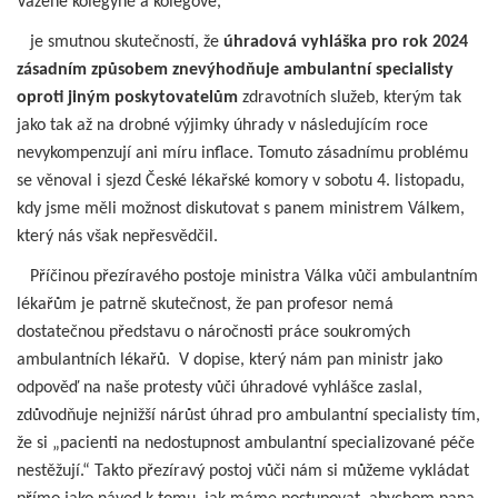
Vážené kolegyně a kolegové,
je smutnou skutečností, že
úhradová vyhláška pro rok 2024
zásadním způsobem znevýhodňuje ambulantní specialisty
oproti jiným poskytovatelům
zdravotních služeb, kterým tak
jako tak až na drobné výjimky úhrady v následujícím roce
nevykompenzují ani míru inflace. Tomuto zásadnímu problému
se věnoval i sjezd České lékařské komory v sobotu 4. listopadu,
kdy jsme měli možnost diskutovat s panem ministrem Válkem,
který nás však nepřesvědčil.
Příčinou přezíravého postoje ministra Válka vůči ambulantním
lékařům je patrně skutečnost, že pan profesor nemá
dostatečnou představu o náročnosti práce soukromých
ambulantních lékařů. V dopise, který nám pan ministr jako
odpověď na naše protesty vůči úhradové vyhlášce zaslal,
zdůvodňuje nejnižší nárůst úhrad pro ambulantní specialisty tím,
že si „pacienti na nedostupnost ambulantní specializované péče
nestěžují.“ Takto přezíravý postoj vůči nám si můžeme vykládat