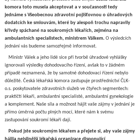
komora toto musela akceptovat a v současnosti tedy
jednáme s Všeobecnou zdravotní pojišťovnou o úhradových
dodatcích ke smlouvám, které by alespoň trochu napravily
křivdy spáchané na soukromých lékařích, zejména na
ambulantních specialistech, ministrem Válkem.
O výsledcích
jednání vás budeme samozřejmě informovat.
Ministr Válek a jeho lidé sice při tvorbě úhradové vyhlášky
ignorovali výsledky dohodovacího řízení, avšak to v žádném
případě neznamená, že by samotné dohodovací řízení nebylo
důležité. Česká lékařská komora zastupuje prostřednictví ČLK-
o.s. poskytovatele zdravotních služeb ve čtyřech segmentech:
praktičtí lékaři, ambulantní specialisté, ambulantní gynekologie
a komplement. Naše síla a možnost hájit vaše zájmy v jednání je
přímo úměrná počtu plných mocí, které nám k svému
zastupování soukromí lékaři dají.
Pokud jste soukromým lékařem a přejete si, aby vaše zájmy
hájila nejsilnější lékařská organizace disponující