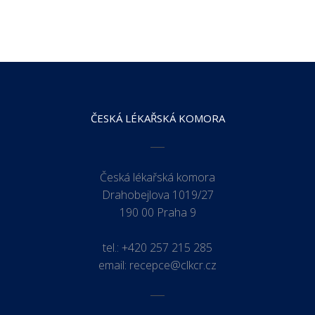
ČESKÁ LÉKAŘSKÁ KOMORA
Česká lékařská komora
Drahobejlova 1019/27
190 00 Praha 9
tel.:
+420 257 215 285
email:
recepce@clkcr.cz