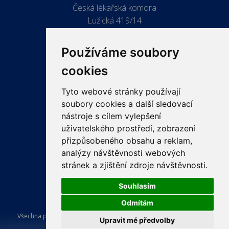
Česká lékařská komora
Lužická 419/14
779 00 Olomouc
Používáme soubory
cookies
Tyto webové stránky používají
ODKAZY
soubory cookies a další sledovací
PRO LÉKAŘE
nástroje s cílem vylepšení
uživatelského prostředí, zobrazení
PRO VEŘEJNOST
přizpůsobeného obsahu a reklam,
VZDĚLÁVÁNÍ
analýzy návštěvnosti webových
stránek a zjištění zdroje návštěvnosti.
Souhlasím
Odmítám
Všechna práva vyhrazena Česká lékařská komora. Tvorba a provoz
Upravit mé předvolby
webu:
ISSA CZECH s.r.o.
.