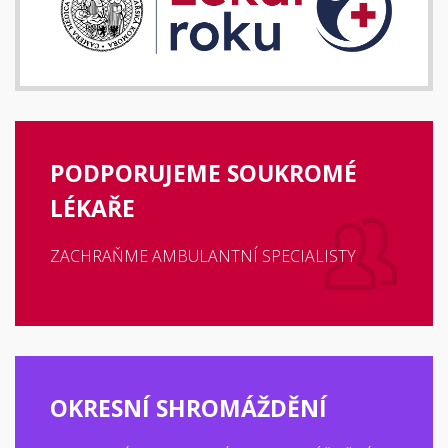
PODPORUJEME SOUKROMÉ
LÉKAŘE
ZACHRAŇME AMBULANTNÍ SPECIALISTY
OKRESNÍ SHROMÁŽDĚNÍ