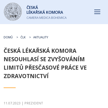
Česká
ČESKÁ
lékařská
LÉKAŘSKÁ KOMORA
komora
CAMERA MEDICA BOHEMICA
DOMŮ
ČLK
AKTUALITY
ČESKÁ LÉKAŘSKÁ KOMORA
NESOUHLASÍ SE ZVYŠOVÁNÍM
LIMITŮ PŘESČASOVÉ PRÁCE VE
ZDRAVOTNICTVÍ
11.07.2023 | PREZIDENT