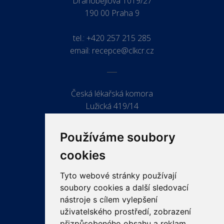
Drahobejlova 1019/27
190 00 Praha 9
tel.:
+420 257 215 285
email:
recepce@clkcr.cz
Česká lékařská komora
Lužická 419/14
779 00 Olomouc
Používáme soubory
cookies
Tyto webové stránky používají
ODKAZY
soubory cookies a další sledovací
PRO LÉKAŘE
nástroje s cílem vylepšení
uživatelského prostředí, zobrazení
PRO VEŘEJNOST
přizpůsobeného obsahu a reklam,