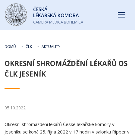
Česká
ČESKÁ
lékařská
LÉKAŘSKÁ KOMORA
komora
CAMERA MEDICA BOHEMICA
DOMŮ
ČLK
AKTUALITY
OKRESNÍ SHROMÁŽDĚNÍ LÉKAŘŮ OS
ČLK JESENÍK
05.10.2022 |
Okresní shromáždění lékařů České lékařské komory v
Jeseníku se koná 25. října 2022 v 17 hodin v salonku Ripper v