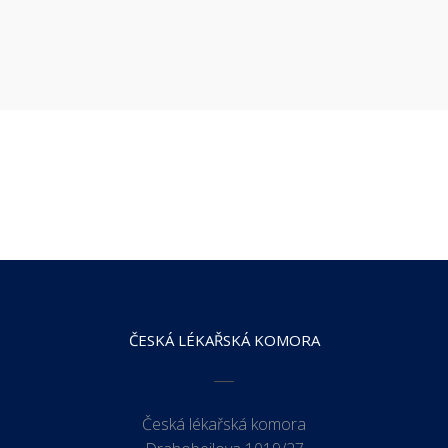
ČESKÁ LÉKAŘSKÁ KOMORA
Česká lékařská komora