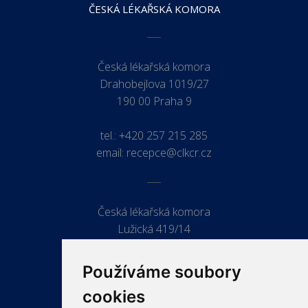
ČESKÁ LÉKAŘSKÁ KOMORA
Česká lékařská komora
Drahobejlova 1019/27
190 00 Praha 9
tel.:
+420 257 215 285
email:
recepce@clkcr.cz
Česká lékařská komora
Lužická 419/14
779 00 Olomouc
Používáme soubory
cookies