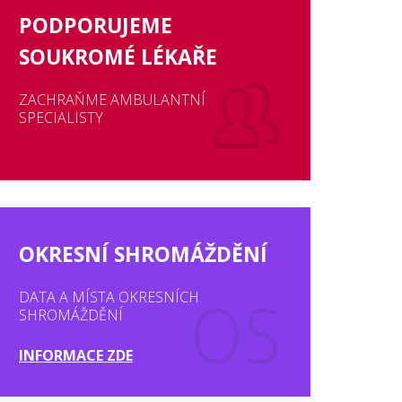
PODPORUJEME
SOUKROMÉ LÉKAŘE
ZACHRAŇME AMBULANTNÍ
SPECIALISTY
OKRESNÍ SHROMÁŽDĚNÍ
DATA A MÍSTA OKRESNÍCH
SHROMÁŽDĚNÍ
INFORMACE ZDE