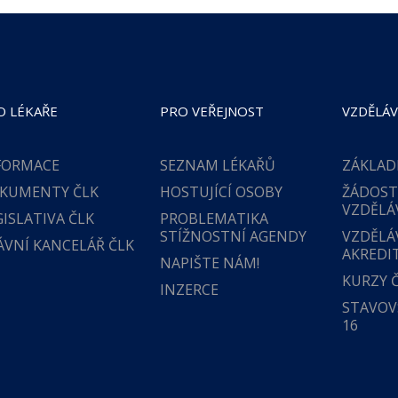
O LÉKAŘE
PRO VEŘEJNOST
VZDĚLÁV
FORMACE
SEZNAM LÉKAŘŮ
ZÁKLAD
KUMENTY ČLK
HOSTUJÍCÍ OSOBY
ŽÁDOST
VZDĚLÁ
GISLATIVA ČLK
PROBLEMATIKA
STÍŽNOSTNÍ AGENDY
VZDĚLÁ
ÁVNÍ KANCELÁŘ ČLK
AKREDI
NAPIŠTE NÁM!
KURZY 
INZERCE
STAVOVS
16