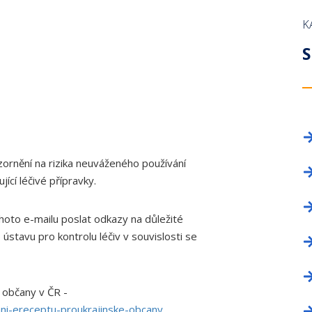
OKRESNÍ SHROMÁŽDĚNÍ
PROFESNÍ BEZÚHONNOST
NAPIŠTE NÁM!
LICENČNÍ KOM
ZAHRANIČNÍ O
K
DELEGÁTI SJEZDU
KNIHOVNA ZDRAVOTNICKÉ LEGISLATIVY
INZERCE
VĚDECKÁ RAD
TISKOVÉ ODDĚ
S
PRŮKAZ ČLENA ČLK
REGISTR ČLEN
FORMULÁŘE
PROFESNÍ BE
ČLENSKÉ PŘÍSPĚVKY
ČASOPIS TEM
ČASOPIS A WEBOVÉ STRÁNKY ČLK
KANCELÁŘE
INZERCE
ornění na rizika neuváženého používání
INZERCE
ící léčivé přípravky.
oto e-mailu poslat odkazy na důležité
ústavu pro kontrolu léčiv v souvislosti se
 občany v ČR -
ani-ereceptu-proukrajinske-obcany