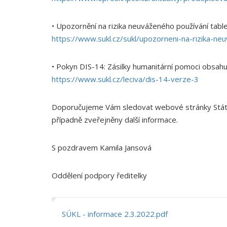
• Upozornění na rizika neuváženého používání tabl
https://www.sukl.cz/sukl/upozorneni-na-rizika-n
• Pokyn DIS-14: Zásilky humanitární pomoci obsahují
https://www.sukl.cz/leciva/dis-14-verze-3
Doporučujeme Vám sledovat webové stránky Státní
případně zveřejněny další informace.
S pozdravem Kamila Jansová
Oddělení podpory ředitelky
SÚKL - informace 2.3.2022.pdf