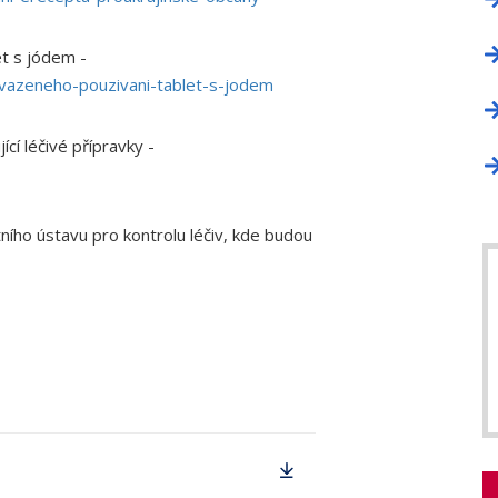
et s jódem -
euvazeneho-pouzivani-tablet-s-jodem
cí léčivé přípravky -
ho ústavu pro kontrolu léčiv, kde budou