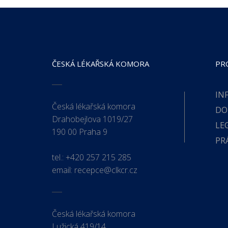
ČESKÁ LÉKAŘSKÁ KOMORA
PR
IN
Česká lékařská komora
DO
Drahobejlova 1019/27
LE
190 00 Praha 9
PR
tel.:
+420 257 215 285
email:
recepce@clkcr.cz
Česká lékařská komora
Lužická 419/14