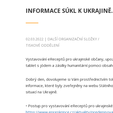
INFORMACE SÚKL K UKRAJINĚ.
02.03.2022 | DALŠÍ ORGANIZAČNÍ SLOŽKY /
TISKOVÉ ODDĚLENÍ
Vystavování eReceptů pro ukrajinské občany, upoz
tablet s jódem a zásilky humanitární pomoci obsahuj
Dobrý den, dovolujeme si Vám prostřednictvím toh
informace, které byly zveřejněny na webu Státního 
situací na Ukrajině.
• Postup pro vystavování eReceptů pro ukrajinské
https://www.epreskripce.cz/aktuality/predepisov