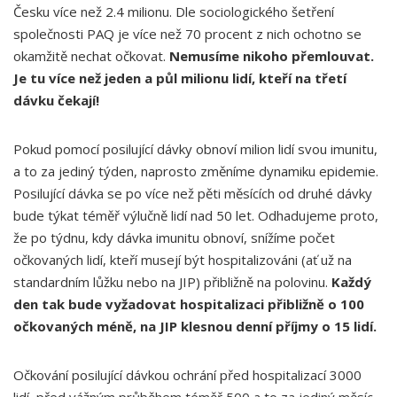
Česku více než 2.4 milionu. Dle sociologického šetření
společnosti PAQ je více než 70 procent z nich ochotno se
okamžitě nechat očkovat.
Nemusíme nikoho přemlouvat.
Je tu více než jeden a půl milionu lidí, kteří na třetí
dávku čekají!
Pokud pomocí posilující dávky obnoví milion lidí svou imunitu,
a to za jediný týden, naprosto změníme dynamiku epidemie.
Posilující dávka se po více než pěti měsících od druhé dávky
bude týkat téměř výlučně lidí nad 50 let. Odhadujeme proto,
že po týdnu, kdy dávka imunitu obnoví, snížíme počet
očkovaných lidí, kteří musejí být hospitalizováni (ať už na
standardním lůžku nebo na JIP) přibližně na polovinu.
Každý
den tak bude vyžadovat hospitalizaci přibližně o 100
očkovaných méně, na JIP klesnou denní příjmy o 15 lidí.
Očkování posilující dávkou ochrání před hospitalizací 3000