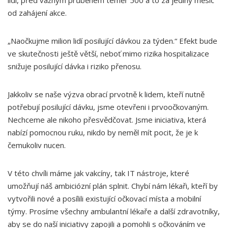
lidí, před vážným průběhem téměř 500 a to za jediný měsíc
od zahájení akce.
„Naočkujme milion lidí posilující dávkou za týden.“ Efekt bude
ve skutečnosti ještě větší, neboť mimo rizika hospitalizace
snižuje posilující dávka i riziko přenosu.
Jakkoliv se naše výzva obrací prvotně k lidem, kteří nutně
potřebují posilující dávku, jsme otevřeni i prvoočkovaným.
Nechceme ale nikoho přesvědčovat. Jsme iniciativa, která
nabízí pomocnou ruku, nikdo by neměl mít pocit, že je k
čemukoliv nucen.
V této chvíli máme jak vakcíny, tak IT nástroje, které
umožňují náš ambiciózní plán splnit. Chybí nám lékaři, kteří by
vytvořili nové a posílili existující očkovací místa a mobilní
týmy. Prosíme všechny ambulantní lékaře a další zdravotníky,
aby se do naší iniciativy zapojili a pomohli s očkováním ve