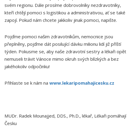
svém regionu. Dále prosíme dobrovolníky nezdravotníky,
kteří chtějí pomoci s logistikou a administrativou, ať se také
zapojí. Pokud nám chcete jakkoliv jinak pomoci, napište.
Pojďme pomoci našim zdravotníkům, nemocnice jsou
přeplněny, pojďme dát posilující dávku milionu lidí již příští
týden. Pokusme se, aby naše zdravotní sestry a lékaři opět
nemuseli trávit Vánoce mimo okruh svých blízkých a bez
jakéhokoliv odpočinku!
Přihlaste se k nám na
www.lekaripomahajicesku.cz
MUDr. Radek Mounajjed, DDS., Ph.D., lékař, Lékaři pomáhají
Česku