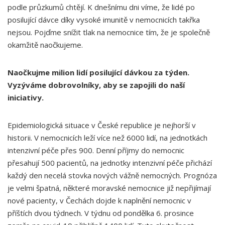
podle průzkumů chtějí. K dnešnímu dni víme, že lidé po
posilující dávce díky vysoké imunitě v nemocnicích takřka
nejsou. Pojďme snížit tlak na nemocnice tím, že je společně
okamžitě naočkujeme.
Naočkujme milion lidí posilující dávkou za týden.
Vyzýváme dobrovolníky, aby se zapojili do naší
iniciativy.
Epidemiologická situace v České republice je nejhorší v
historii. V nemocnicích leží více než 6000 lidí, na jednotkách
intenzivní péče přes 900. Denní příjmy do nemocnic
přesahují 500 pacientů, na jednotky intenzivní péče přichází
každý den necelá stovka nových vážně nemocných. Prognóza
je velmi špatná, některé moravské nemocnice již nepřijímají
nové pacienty, v Čechách dojde k naplnění nemocnic v
příštích dvou týdnech. V týdnu od pondělka 6. prosince