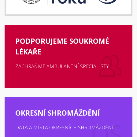
PODPORUJEME SOUKROMÉ
LÉKAŘE
ZACHRAŇME AMBULANTNÍ SPECIALISTY
OKRESNÍ SHROMÁŽDĚNÍ
DATA A MÍSTA OKRESNÍCH SHROMÁŽDĚNÍ