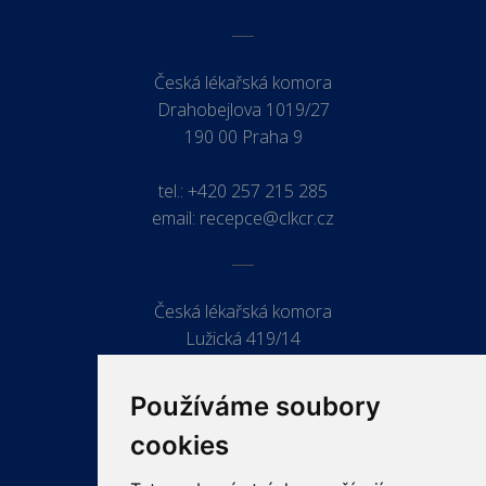
Česká lékařská komora
Drahobejlova 1019/27
190 00 Praha 9
tel.:
+420 257 215 285
email:
recepce@clkcr.cz
Česká lékařská komora
Lužická 419/14
779 00 Olomouc
Používáme soubory
cookies