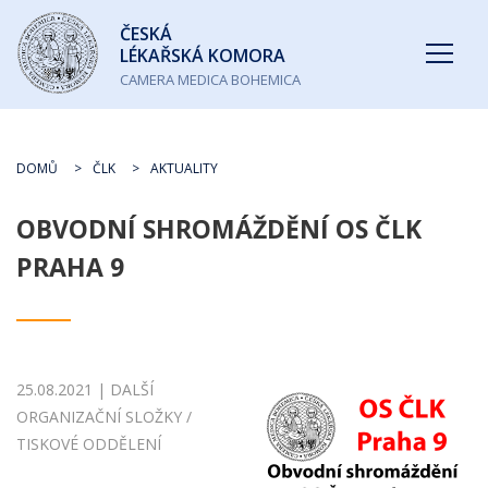
Česká
ČESKÁ
lékařská
LÉKAŘSKÁ KOMORA
komora
CAMERA MEDICA BOHEMICA
DOMŮ
ČLK
AKTUALITY
OBVODNÍ SHROMÁŽDĚNÍ OS ČLK
PRAHA 9
25.08.2021 | DALŠÍ
ORGANIZAČNÍ SLOŽKY /
TISKOVÉ ODDĚLENÍ