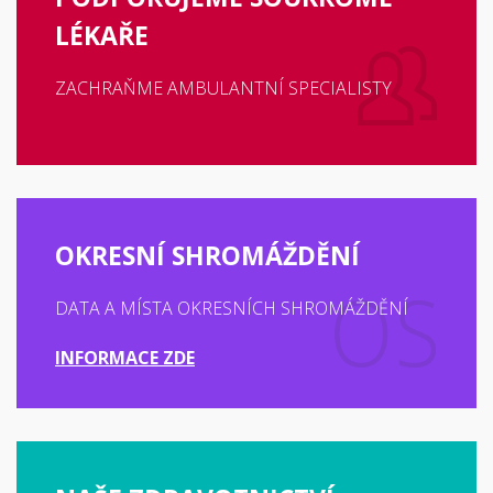
LÉKAŘE
ZACHRAŇME AMBULANTNÍ SPECIALISTY
OKRESNÍ SHROMÁŽDĚNÍ
DATA A MÍSTA OKRESNÍCH SHROMÁŽDĚNÍ
INFORMACE ZDE