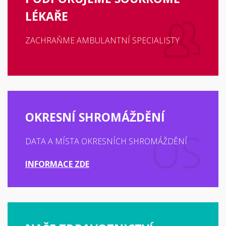
LÉKAŘE
ZACHRAŇME AMBULANTNÍ SPECIALISTY
OKRESNÍ SHROMÁŽDĚNÍ
DATA A MÍSTA OKRESNÍCH SHROMÁŽDĚNÍ
INFORMACE ZDE