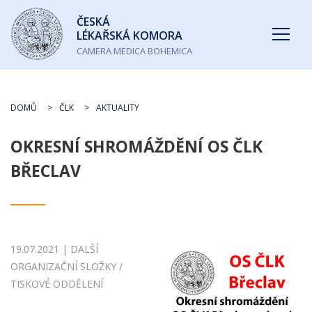
Česká
ČESKÁ
lékařská
LÉKAŘSKÁ KOMORA
komora
CAMERA MEDICA BOHEMICA
DOMŮ
ČLK
AKTUALITY
OKRESNÍ SHROMÁŽDĚNÍ OS ČLK
BŘECLAV
19.07.2021 | DALŠÍ
ORGANIZAČNÍ SLOŽKY /
TISKOVÉ ODDĚLENÍ