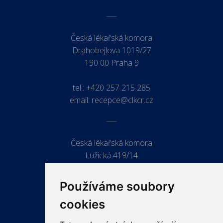
Česká lékařská komora
Drahobejlova 1019/27
190 00 Praha 9
tel.:
+420 257 215 285
email:
recepce@clkcr.cz
Česká lékařská komora
Lužická 419/14
779 00 Olomouc
Používáme soubory
cookies