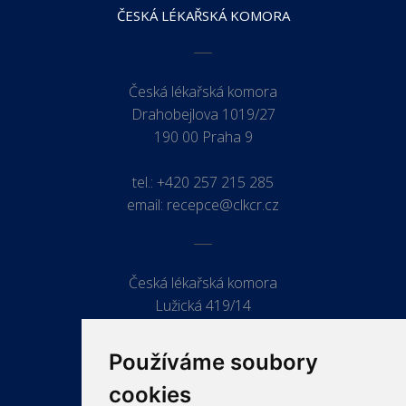
ČESKÁ LÉKAŘSKÁ KOMORA
Česká lékařská komora
Drahobejlova 1019/27
190 00 Praha 9
tel.:
+420 257 215 285
email:
recepce@clkcr.cz
Česká lékařská komora
Lužická 419/14
779 00 Olomouc
Používáme soubory
cookies