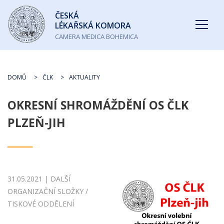
Česká
ČESKÁ
lékařská
LÉKAŘSKÁ KOMORA
komora
CAMERA MEDICA BOHEMICA
DOMŮ
ČLK
AKTUALITY
OKRESNÍ SHROMÁŽDĚNÍ OS ČLK
PLZEŇ-JIH
31.05.2021 | DALŠÍ
ORGANIZAČNÍ SLOŽKY /
TISKOVÉ ODDĚLENÍ