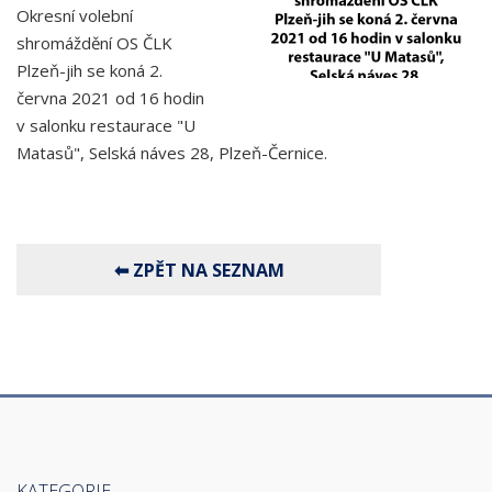
Okresní volební
shromáždění OS ČLK
Plzeň-jih se koná 2.
června 2021 od 16 hodin
v salonku restaurace "U
Matasů", Selská náves 28, Plzeň-Černice.
KATEGORIE