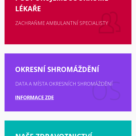
LÉKAŘE
ZACHRAŇME AMBULANTNÍ SPECIALISTY
OKRESNÍ SHROMÁŽDĚNÍ
DATA A MÍSTA OKRESNÍCH SHROMÁŽDĚNÍ
INFORMACE ZDE