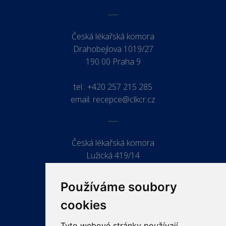
Česká lékařská komora
Drahobejlova 1019/27
190 00 Praha 9
tel.:
+420 257 215 285
email:
recepce@clkcr.cz
Česká lékařská komora
Lužická 419/14
779 00 Olomouc
Používáme soubory
cookies
Tyto webové stránky používají