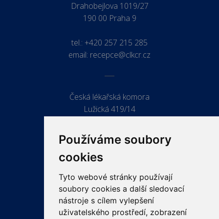
Drahobejlova 1019/27
190 00 Praha 9
tel.:
+420 257 215 285
email:
recepce@clkcr.cz
Česká lékařská komora
Lužická 419/14
779 00 Olomouc
Používáme soubory
cookies
Tyto webové stránky používají
ODKAZY
soubory cookies a další sledovací
PRO LÉKAŘE
nástroje s cílem vylepšení
uživatelského prostředí, zobrazení
PRO VEŘEJNOST