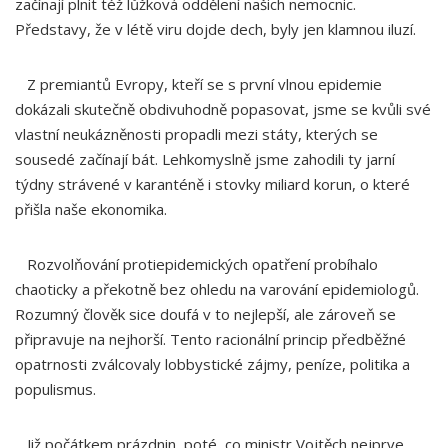
začínají plnit též lůžková oddělení našich nemocnic.
Představy, že v létě viru dojde dech, byly jen klamnou iluzí.
Z premiantů Evropy, kteří se s první vlnou epidemie
dokázali skutečně obdivuhodně popasovat, jsme se kvůli své
vlastní neukázněnosti propadli mezi státy, kterých se
sousedé začínají bát. Lehkomyslně jsme zahodili ty jarní
týdny strávené v karanténě i stovky miliard korun, o které
přišla naše ekonomika.
Rozvolňování protiepidemických opatření probíhalo
chaoticky a překotně bez ohledu na varování epidemiologů.
Rozumný člověk sice doufá v to nejlepší, ale zároveň se
připravuje na nejhorší. Tento racionální princip předběžné
opatrnosti zválcovaly lobbystické zájmy, peníze, politika a
populismus.
Již počátkem prázdnin, poté, co ministr Vojtěch nejprve