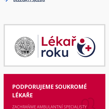
PODPORUJEME SOUKROMÉ
LÉKAŘE
ZACHRAŇME AMBULANTNÍ SPECIALISTY