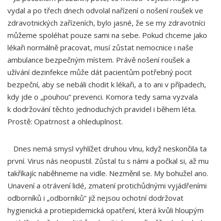
vydal a po třech dnech odvolal nařízení o nošení roušek ve
zdravotnických zařízeních, bylo jasné, že se my zdravotníci
můžeme spoléhat pouze sami na sebe. Pokud chceme jako
lékaři normálně pracovat, musí zůstat nemocnice i naše
ambulance bezpečným místem. Právě nošení roušek a
užívání dezinfekce může dát pacientům potřebný pocit
bezpeční, aby se nebáli chodit k lékaři, a to ani v případech,
kdy jde o „pouhou“ prevenci. Komora tedy sama vyzvala
k dodržování těchto jednoduchých pravidel i během léta.
Prostě: Opatrnost a ohleduplnost.
Dnes nemá smysl vyhlížet druhou vlnu, když neskončila ta
první. Virus nás neopustil. Zůstal tu s námi a počkal si, až mu
takříkajíc naběhneme na vidle. Nezměnil se. My bohužel ano.
Unavení a otrávení lidé, zmatení protichůdnými vyjádřeními
odborníků i „odborníků“ již nejsou ochotní dodržovat
hygienická a protiepidemická opatření, která kvůli hloupým