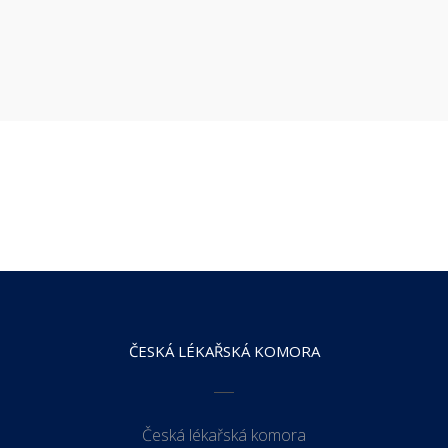
ČESKÁ LÉKAŘSKÁ KOMORA
Česká lékařská komora