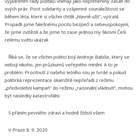
vyjádřením řady politiků vnímají jako nepřiměřený zásah do
svých práv. Pocit solidarity a vzájemné sounáležitosti se
během léta, které si všichni chtěli „hlavně užít“, vytratil.
Propadli jsme falešnému pocitu bezpečí a sebeuspokojení,
že jsme zvítězili a že jsme to zase jednou my šikovní Češi
celému světu ukázali.
Říká se, že se všichni politici bojí Andreje Babiše, který se
nebojí nikoho, jen průzkumů veřejného mínění. A to je
problém. Procitnutí z našeho letního snu je tvrdé a pokud
politická reprezentace okamžitě nepřeřadí z režimu
„předvolební kampaň“ do režimu „racionální vládnutí“, mohou
být následky katastrofální.
S přáním pevného zdraví a hodně štěstí všem
V Praze 8. 9. 2020