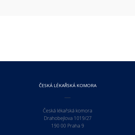
ČESKÁ LÉKAŘSKÁ KOMORA
Česká lékařská komora
Drahobejlova 1019/27
190 00 Praha 9