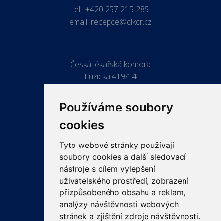
tel.:
+420 257 215 285
email:
recepce@clkcr.cz
Česká lékařská komora
Lužická 419/14
779 00 Olomouc
Používáme soubory
cookies
Tyto webové stránky používají
ODKAZY
soubory cookies a další sledovací
PRO LÉKAŘE
nástroje s cílem vylepšení
uživatelského prostředí, zobrazení
PRO VEŘEJNOST
přizpůsobeného obsahu a reklam,
VZDĚLÁVÁNÍ
analýzy návštěvnosti webových
stránek a zjištění zdroje návštěvnosti.