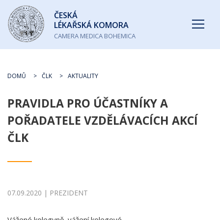
Česká
ČESKÁ
lékařská
LÉKAŘSKÁ KOMORA
komora
CAMERA MEDICA BOHEMICA
DOMŮ
ČLK
AKTUALITY
PRAVIDLA PRO ÚČASTNÍKY A
POŘADATELE VZDĚLÁVACÍCH AKCÍ
ČLK
07.09.2020 | PREZIDENT
Vážené kolegyně, vážení kolegové,