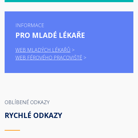
INFORMACE
PRO MLADÉ LÉKAŘE
WEB MLADÝCH LÉKAŘŮ
WEB FÉROVÉHO PRACOVIŠTĚ
OBLÍBENÉ ODKAZY
RYCHLÉ ODKAZY