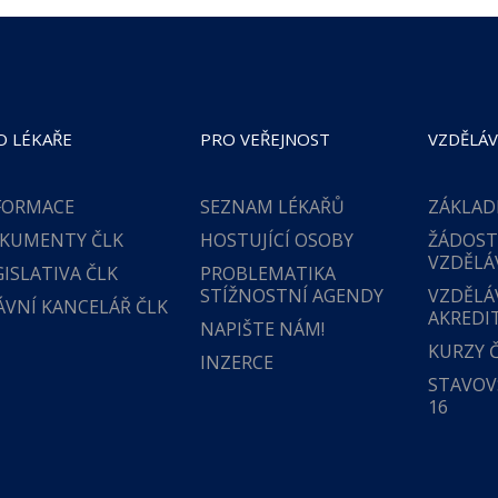
O LÉKAŘE
PRO VEŘEJNOST
VZDĚLÁV
FORMACE
SEZNAM LÉKAŘŮ
ZÁKLAD
KUMENTY ČLK
HOSTUJÍCÍ OSOBY
ŽÁDOST
VZDĚLÁ
GISLATIVA ČLK
PROBLEMATIKA
STÍŽNOSTNÍ AGENDY
VZDĚLÁ
ÁVNÍ KANCELÁŘ ČLK
AKREDI
NAPIŠTE NÁM!
KURZY 
INZERCE
STAVOVS
16