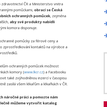
 zdravotnictví ČR a Ministerstvo vnitra
ochrannými pomůckami,
obrací se Česká
sobních ochranných pomůcek
, zejména
alších,
aby své produkty nabídli
rými komora disponuje.
ní ochranné pomůcky za férové ceny a
 o zprostředkování kontaktů na výrobce a
prostředků.
atelům ochranných pomůcek možnost
nkách komory (
www.lkcr.cz
) a Facebooku
ovit také zvýhodněnou inzercí v časopisu
ně zasílá všem lékařům a lékařkách v ČR.
jich náročné práci a pomozte nám
polečně můžeme vytvořit katalog