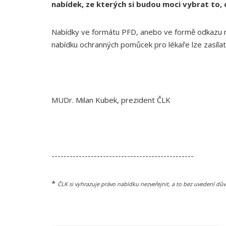
nabídek, ze kterých si budou moci vybrat to, 
Nabídky ve formátu PFD, anebo ve formě odkazu n
nabídku ochranných pomůcek pro lékaře lze zasílat
MUDr. Milan Kubek, prezident ČLK
-----------------------------------------------
*
ČLK si vyhrazuje právo nabídku nezveřejnit, a to bez uvedení dů