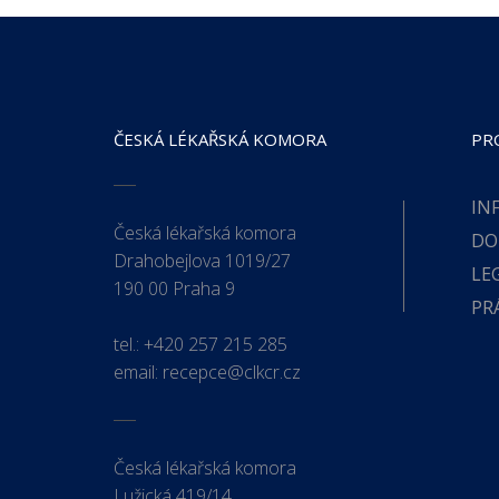
ČESKÁ LÉKAŘSKÁ KOMORA
PR
IN
Česká lékařská komora
DO
Drahobejlova 1019/27
LE
190 00 Praha 9
PR
tel.:
+420 257 215 285
email:
recepce@clkcr.cz
Česká lékařská komora
Lužická 419/14