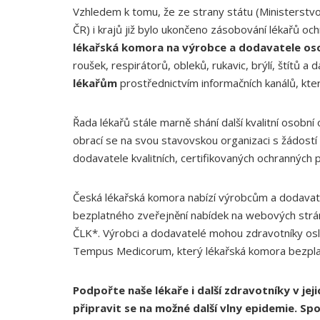
Vzhledem k tomu, že ze strany státu (Ministerstvo
ČR) i krajů již bylo ukončeno zásobování lékařů 
lékařská komora na výrobce a dodavatele o
roušek, respirátorů, obleků, rukavic, brýlí, štítů a d
lékařům
prostřednictvím informačních kanálů, kte
Řada lékařů stále marně shání další kvalitní osob
obrací se na svou stavovskou organizaci s žádostí
dodavatele kvalitních, certifikovaných ochranných 
Česká lékařská komora nabízí výrobcům a dodav
bezplatného zveřejnění nabídek na webových strá
ČLK*. Výrobci a dodavatelé mohou zdravotníky osl
Tempus Medicorum, který lékařská komora bezplat
Podpořte naše lékaře i další zdravotníky v je
připravit se na možné další vlny epidemie. S