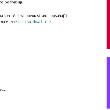
co potřebují.
a konkrétní webovou stránku obsahující
 na e-mail:
kancelarclk@clkcr.cz
.
vodu.