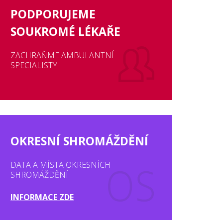
PODPORUJEME
SOUKROMÉ LÉKAŘE
ZACHRAŇME AMBULANTNÍ
SPECIALISTY
OKRESNÍ SHROMÁŽDĚNÍ
DATA A MÍSTA OKRESNÍCH
SHROMÁŽDĚNÍ
INFORMACE ZDE