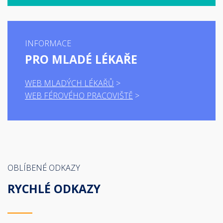
INFORMACE
PRO MLADÉ LÉKAŘE
WEB MLADÝCH LÉKAŘŮ
WEB FÉROVÉHO PRACOVIŠTĚ
OBLÍBENÉ ODKAZY
RYCHLÉ ODKAZY