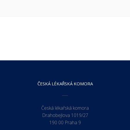
ČESKÁ LÉKAŘSKÁ KOMORA
Česká lékařská komora
Drahobejlova 1019/27
190 00 Praha 9