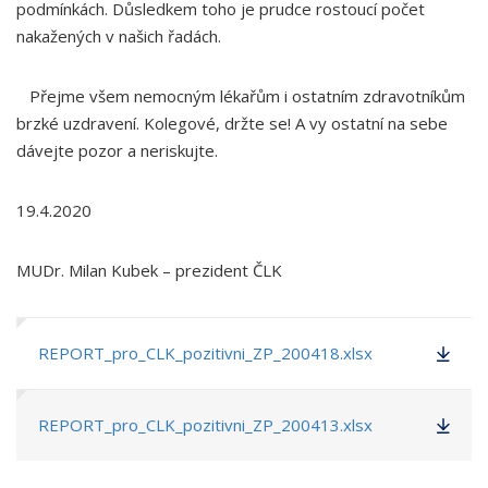
podmínkách. Důsledkem toho je prudce rostoucí počet
nakažených v našich řadách.
Přejme všem nemocným lékařům i ostatním zdravotníkům
brzké uzdravení. Kolegové, držte se! A vy ostatní na sebe
dávejte pozor a neriskujte.
19.4.2020
MUDr. Milan Kubek – prezident ČLK
REPORT_pro_CLK_pozitivni_ZP_200418.xlsx
REPORT_pro_CLK_pozitivni_ZP_200413.xlsx