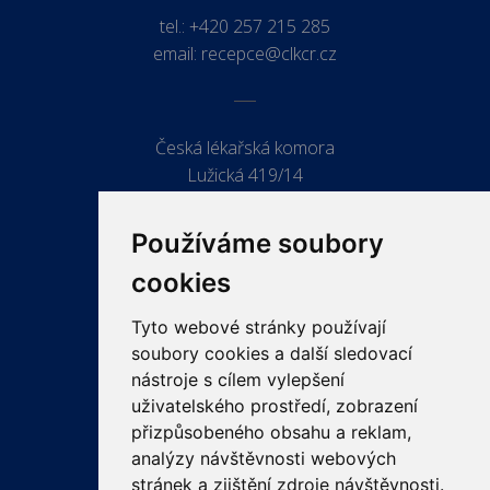
tel.:
+420 257 215 285
email:
recepce@clkcr.cz
Česká lékařská komora
Lužická 419/14
779 00 Olomouc
Používáme soubory
cookies
Tyto webové stránky používají
ODKAZY
soubory cookies a další sledovací
PRO LÉKAŘE
nástroje s cílem vylepšení
uživatelského prostředí, zobrazení
PRO VEŘEJNOST
přizpůsobeného obsahu a reklam,
VZDĚLÁVÁNÍ
analýzy návštěvnosti webových
stránek a zjištění zdroje návštěvnosti.