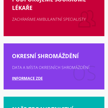
LÉKAŘE
ZACHRAŇME AMBULANTNÍ SPECIALISTY
OKRESNÍ SHROMÁŽDĚNÍ
DATA A MÍSTA OKRESNÍCH SHROMÁŽDĚNÍ
INFORMACE ZDE