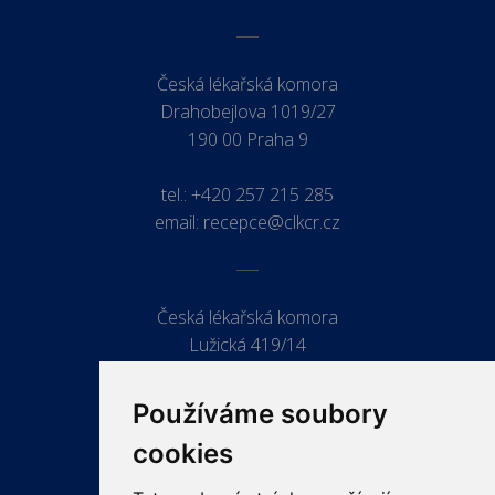
Česká lékařská komora
Drahobejlova 1019/27
190 00 Praha 9
tel.:
+420 257 215 285
email:
recepce@clkcr.cz
Česká lékařská komora
Lužická 419/14
779 00 Olomouc
Používáme soubory
cookies