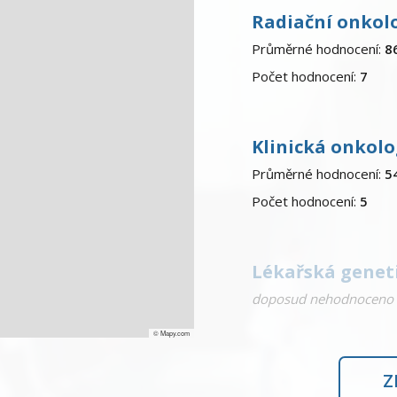
Radiační onkol
Průměrné hodnocení:
8
Počet hodnocení:
7
Klinická onkolo
Průměrné hodnocení:
5
Počet hodnocení:
5
Lékařská genet
doposud nehodnoceno
© Mapy.com