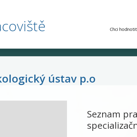
Chci hodnotit
ologický ústav p.o
Seznam pra
specializač