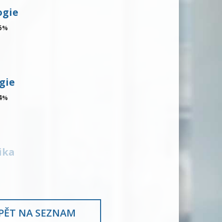
ogie
6
%
gie
4
%
ika