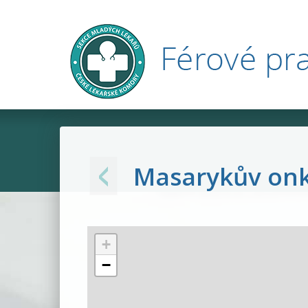
Férové
pracoviště
Masarykův onk
+
−