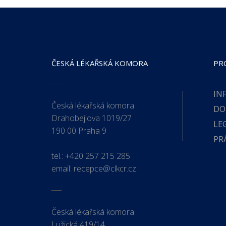
ČESKÁ LÉKAŘSKÁ KOMORA
PR
IN
Česká lékařská komora
DO
Drahobejlova 1019/27
LE
190 00 Praha 9
PR
tel.:
+420 257 215 285
email:
recepce@clkcr.cz
Česká lékařská komora
Lužická 419/14