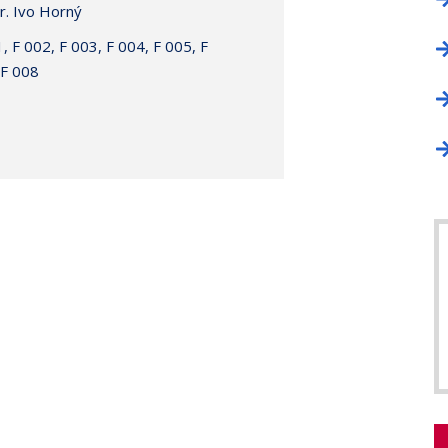
. Ivo Horný
, F 002, F 003, F 004, F 005, F
 F 008