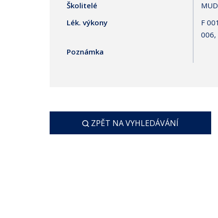
Školitelé
MUDr
Lék. výkony
F 001
006,
Poznámka
ZPĚT NA VYHLEDÁVÁNÍ