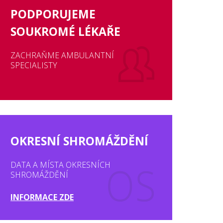
PODPORUJEME
SOUKROMÉ LÉKAŘE
ZACHRAŇME AMBULANTNÍ
SPECIALISTY
OKRESNÍ SHROMÁŽDĚNÍ
DATA A MÍSTA OKRESNÍCH
SHROMÁŽDĚNÍ
INFORMACE ZDE