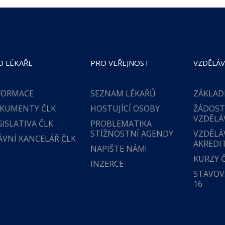
O LÉKAŘE
PRO VEŘEJNOST
VZDĚLÁV
FORMACE
SEZNAM LÉKAŘŮ
ZÁKLAD
KUMENTY ČLK
HOSTUJÍCÍ OSOBY
ŽÁDOST
VZDĚLÁ
GISLATIVA ČLK
PROBLEMATIKA
STÍŽNOSTNÍ AGENDY
VZDĚLÁ
ÁVNÍ KANCELÁŘ ČLK
AKREDI
NAPIŠTE NÁM!
KURZY 
INZERCE
STAVOVS
16