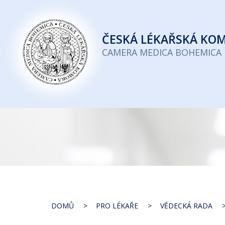
Česká
lékařská
ČESKÁ
LÉKAŘSKÁ KO
komora
CAMERA MEDICA BOHEMICA
DOMŮ
PRO LÉKAŘE
VĚDECKÁ RADA