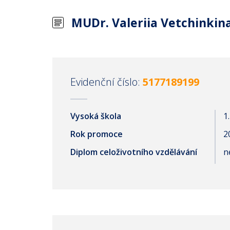
MUDr. Valeriia Vetchinkin
Evidenční číslo:
5177189199
Vysoká škola
1
Rok promoce
2
Diplom celoživotního vzdělávání
n