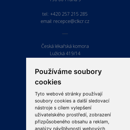
tel.:
+420 257 215 285
email:
recepce@clkcr.cz
Česká lékařská komora
Lužická 419/14
779 00 Olomouc
Používáme soubory
cookies
Tyto webové stránky používají
ODKAZY
soubory cookies a další sledovací
PRO LÉKAŘE
nástroje s cílem vylepšení
uživatelského prostředí, zobrazení
PRO VEŘEJNOST
přizpůsobeného obsahu a reklam,
VZDĚLÁVÁNÍ
analýzy návštěvnosti webových