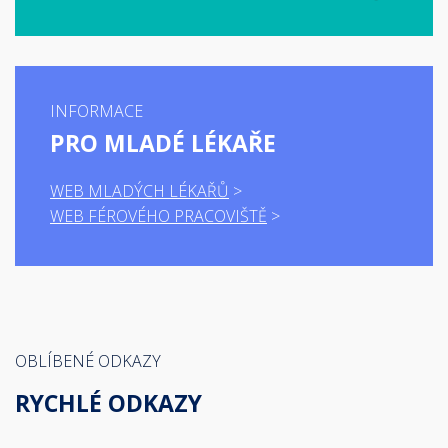
INFORMACE
PRO MLADÉ LÉKAŘE
WEB MLADÝCH LÉKAŘŮ
WEB FÉROVÉHO PRACOVIŠTĚ
OBLÍBENÉ ODKAZY
RYCHLÉ ODKAZY