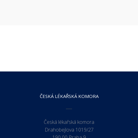
ČESKÁ LÉKAŘSKÁ KOMORA
Česká lékařská komora
Drahobejlova 1019/27
190 00 Praha 9