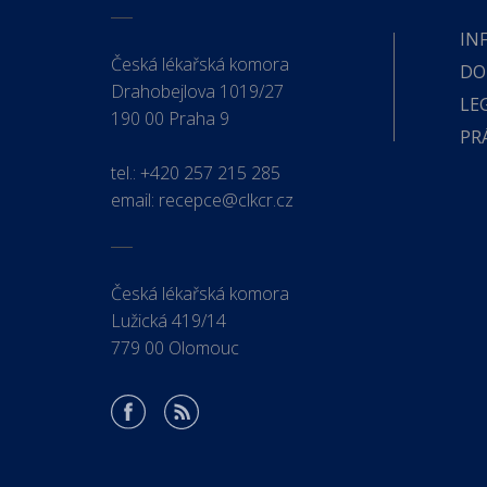
IN
Česká lékařská komora
DO
Drahobejlova 1019/27
LE
190 00 Praha 9
PR
tel.:
+420 257 215 285
email:
recepce@clkcr.cz
Česká lékařská komora
Lužická 419/14
779 00 Olomouc