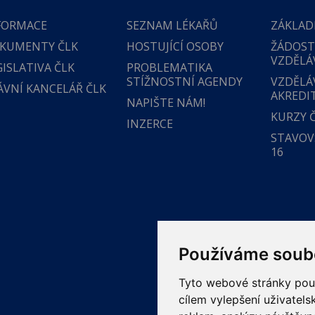
FORMACE
SEZNAM LÉKAŘŮ
ZÁKLAD
KUMENTY ČLK
HOSTUJÍCÍ OSOBY
ŽÁDOST
VZDĚLÁ
GISLATIVA ČLK
PROBLEMATIKA
STÍŽNOSTNÍ AGENDY
VZDĚLÁ
ÁVNÍ KANCELÁŘ ČLK
AKREDI
NAPIŠTE NÁM!
KURZY 
INZERCE
STAVOVS
16
Používáme soub
Tyto webové stránky použí
cílem vylepšení uživatel