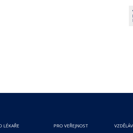
O LÉKAŘE
PRO VEŘEJNOST
VZDĚLÁV