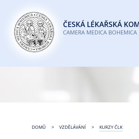
Česká
lékařská
ČESKÁ
LÉKAŘSKÁ KO
komora
CAMERA MEDICA BOHEMICA
DOMŮ
VZDĚLÁVÁNÍ
KURZY ČLK