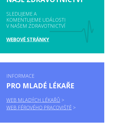
SLEDUJEME A
KOMENTUJEME UDÁLOSTI
V NAŠEM ZDRAVOTNICTVÍ
WEBOVÉ STRÁNKY
INFORMACE
PRO MLADÉ LÉKAŘE
WEB MLADÝCH LÉKAŘŮ
WEB FÉROVÉHO PRACOVIŠTĚ