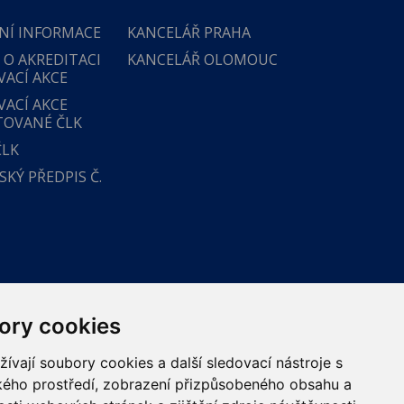
NÍ INFORMACE
KANCELÁŘ PRAHA
 O AKREDITACI
KANCELÁŘ OLOMOUC
VACÍ AKCE
VACÍ AKCE
TOVANÉ ČLK
ČLK
KÝ PŘEDPIS Č.
ory cookies
vají soubory cookies a další sledovací nástroje s
ského prostředí, zobrazení přizpůsobeného obsahu a