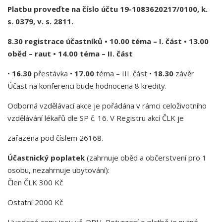
Platbu proveďte na číslo účtu 19-1083620217/0100, k.
s. 0379, v. s. 2811.
8.30 registrace účastníků •
10.00
téma – I. část •
13.00
oběd – raut •
14.00
téma – II. část
•
16.30
přestávka •
17.00
téma – III. část •
18.30
závěr
Účast na konferenci bude hodnocena 8 kredity.
Odborná vzdělávací akce je pořádána v rámci celoživotního
vzdělávání lékařů dle SP č. 16. V Registru akcí ČLK je
zařazena pod číslem 26168.
Účastnický poplatek
(zahrnuje oběd a občerstvení pro 1
osobu, nezahrnuje ubytování):
Člen ČLK 300 Kč
Ostatní 2000 Kč