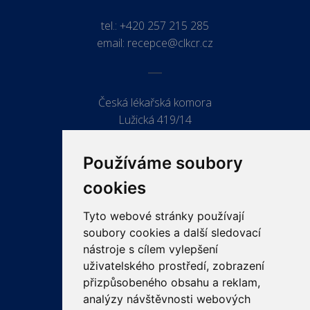
tel.:
+420 257 215 285
email:
recepce@clkcr.cz
Česká lékařská komora
Lužická 419/14
779 00 Olomouc
Používáme soubory
cookies
Tyto webové stránky používají
ODKAZY
soubory cookies a další sledovací
PRO LÉKAŘE
nástroje s cílem vylepšení
uživatelského prostředí, zobrazení
PRO VEŘEJNOST
přizpůsobeného obsahu a reklam,
VZDĚLÁVÁNÍ
analýzy návštěvnosti webových