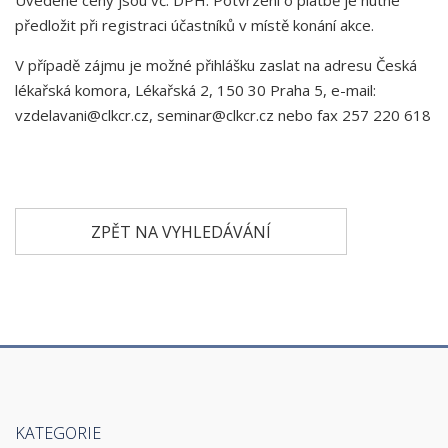
Uvedené ceny jsou vč. DPH. Potvrzení o platbě je nutné
předložit při registraci účastníků v místě konání akce.
V případě zájmu je možné přihlášku zaslat na adresu Česká
lékařská komora, Lékařská 2, 150 30 Praha 5, e-mail:
vzdelavani@clkcr.cz, seminar@clkcr.cz nebo fax 257 220 618
ZPĚT NA VYHLEDÁVÁNÍ
KATEGORIE