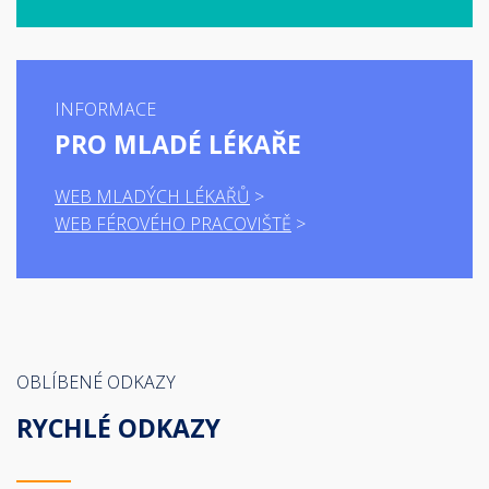
INFORMACE
PRO MLADÉ LÉKAŘE
WEB MLADÝCH LÉKAŘŮ
WEB FÉROVÉHO PRACOVIŠTĚ
OBLÍBENÉ ODKAZY
RYCHLÉ ODKAZY