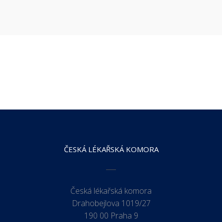
ČESKÁ LÉKAŘSKÁ KOMORA
Česká lékařská komora
Drahobejlova 1019/27
190 00 Praha 9