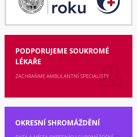
PODPORUJEME SOUKROMÉ
LÉKAŘE
ZACHRAŇME AMBULANTNÍ SPECIALISTY
OKRESNÍ SHROMÁŽDĚNÍ