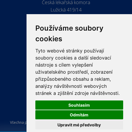
Česká lékařská komora
Lužická 419/14
779 00 Olomouc
Používáme soubory
cookies
Tyto webové stránky používají
ODKAZY
soubory cookies a další sledovací
PRO LÉKAŘE
nástroje s cílem vylepšení
uživatelského prostředí, zobrazení
PRO VEŘEJNOST
přizpůsobeného obsahu a reklam,
VZDĚLÁVÁNÍ
analýzy návštěvnosti webových
stránek a zjištění zdroje návštěvnosti.
Souhlasím
Odmítám
Všechna práva vyhrazena Česká lékařská komora. Tvorba a provoz
Upravit mé předvolby
webu:
ISSA CZECH s.r.o.
.