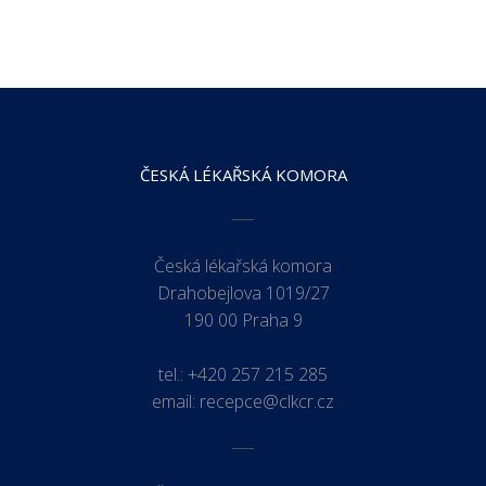
ČESKÁ LÉKAŘSKÁ KOMORA
Česká lékařská komora
Drahobejlova 1019/27
190 00 Praha 9
tel.:
+420 257 215 285
email:
recepce@clkcr.cz