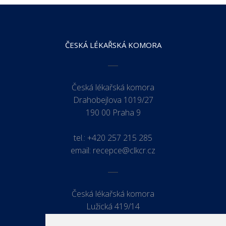
ČESKÁ LÉKAŘSKÁ KOMORA
Česká lékařská komora
Drahobejlova 1019/27
190 00 Praha 9
tel.:
+420 257 215 285
email:
recepce@clkcr.cz
Česká lékařská komora
Lužická 419/14
779 00 Olomouc