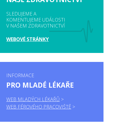
SLEDUJEME A
KOMENTUJEME UDÁLOSTI
V NAŠEM ZDRAVOTNICTVÍ
WEBOVÉ STRÁNKY
INFORMACE
PRO MLADÉ LÉKAŘE
WEB MLADÝCH LÉKAŘŮ
WEB FÉROVÉHO PRACOVIŠTĚ