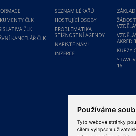
FORMACE
SEZNAM LÉKAŘŮ
ZÁKLAD
KUMENTY ČLK
HOSTUJÍCÍ OSOBY
ŽÁDOST
VZDĚLÁ
GISLATIVA ČLK
PROBLEMATIKA
STÍŽNOSTNÍ AGENDY
VZDĚLÁ
ÁVNÍ KANCELÁŘ ČLK
AKREDI
NAPIŠTE NÁM!
KURZY 
INZERCE
STAVOVS
16
Používáme soub
Tyto webové stránky použí
cílem vylepšení uživatel