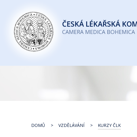
Česká
lékařská
ČESKÁ
LÉKAŘSKÁ KO
komora
CAMERA MEDICA BOHEMICA
DOMŮ
VZDĚLÁVÁNÍ
KURZY ČLK