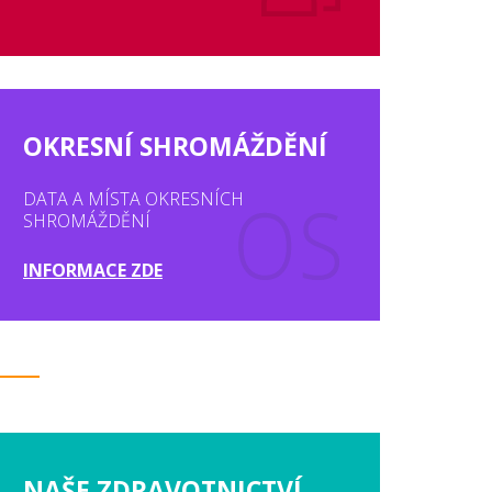
OKRESNÍ SHROMÁŽDĚNÍ
DATA A MÍSTA OKRESNÍCH
SHROMÁŽDĚNÍ
INFORMACE ZDE
NAŠE ZDRAVOTNICTVÍ