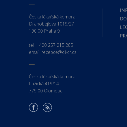
IN
Česká lékařská komora
DO
Drahobejlova 1019/27
LE
190 00 Praha 9
PR
tel.:
+420 257 215 285
email:
recepce@clkcr.cz
Česká lékařská komora
Lužická 419/14
779 00 Olomouc