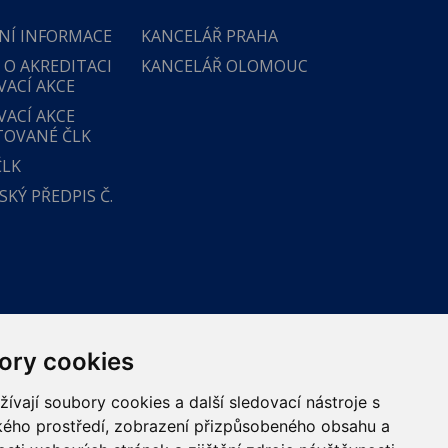
NÍ INFORMACE
KANCELÁŘ PRAHA
 O AKREDITACI
KANCELÁŘ OLOMOUC
VACÍ AKCE
VACÍ AKCE
TOVANÉ ČLK
ČLK
KÝ PŘEDPIS Č.
ory cookies
vají soubory cookies a další sledovací nástroje s
ského prostředí, zobrazení přizpůsobeného obsahu a