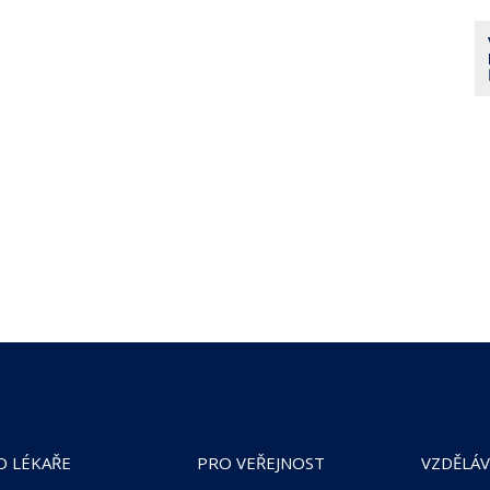
O LÉKAŘE
PRO VEŘEJNOST
VZDĚLÁV