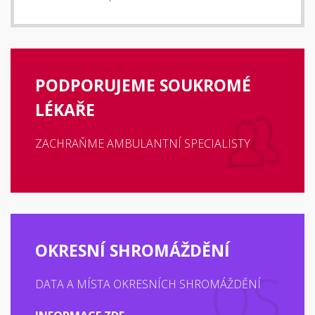
PODPORUJEME SOUKROMÉ
LÉKAŘE
ZACHRAŇME AMBULANTNÍ SPECIALISTY
OKRESNÍ SHROMÁŽDĚNÍ
DATA A MÍSTA OKRESNÍCH SHROMÁŽDĚNÍ