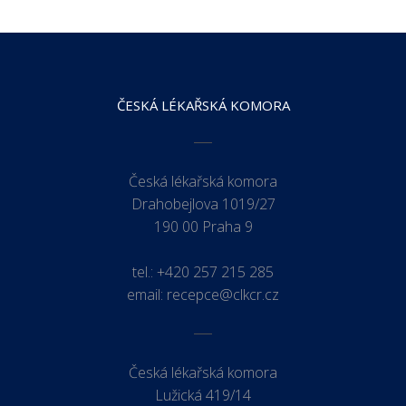
ČESKÁ LÉKAŘSKÁ KOMORA
Česká lékařská komora
Drahobejlova 1019/27
190 00 Praha 9
tel.:
+420 257 215 285
email:
recepce@clkcr.cz
Česká lékařská komora
Lužická 419/14