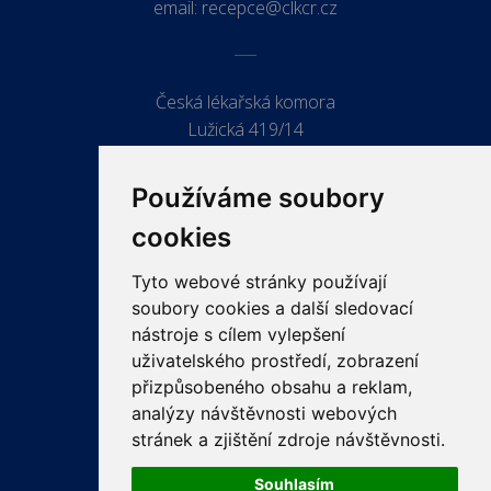
email:
recepce@clkcr.cz
Česká lékařská komora
Lužická 419/14
779 00 Olomouc
Používáme soubory
cookies
Tyto webové stránky používají
ODKAZY
soubory cookies a další sledovací
PRO LÉKAŘE
nástroje s cílem vylepšení
uživatelského prostředí, zobrazení
PRO VEŘEJNOST
přizpůsobeného obsahu a reklam,
VZDĚLÁVÁNÍ
analýzy návštěvnosti webových
stránek a zjištění zdroje návštěvnosti.
Souhlasím