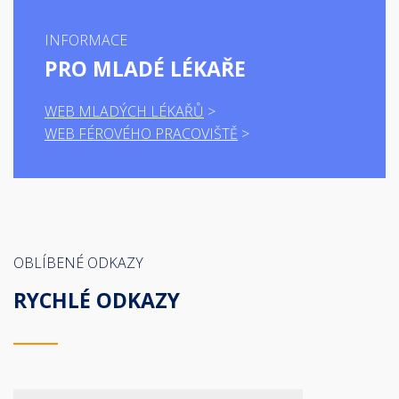
INFORMACE
PRO MLADÉ LÉKAŘE
WEB MLADÝCH LÉKAŘŮ
WEB FÉROVÉHO PRACOVIŠTĚ
OBLÍBENÉ ODKAZY
RYCHLÉ ODKAZY