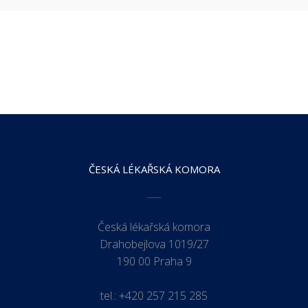
ČESKÁ LÉKAŘSKÁ KOMORA
Česká lékařská komora
Drahobejlova 1019/27
190 00 Praha 9
tel.:
+420 257 215 285