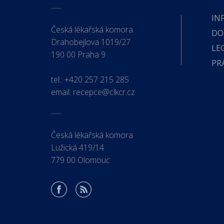
IN
Česká lékařská komora
DO
Drahobejlova 1019/27
LE
190 00 Praha 9
PR
tel.:
+420 257 215 285
email:
recepce@clkcr.cz
Česká lékařská komora
Lužická 419/14
779 00 Olomouc