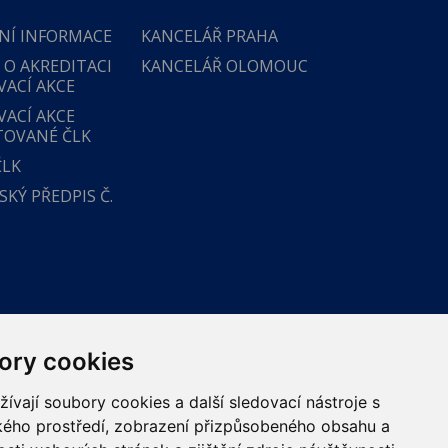
NÍ INFORMACE
KANCELÁŘ PRAHA
 O AKREDITACI
KANCELÁŘ OLOMOUC
VACÍ AKCE
VACÍ AKCE
TOVANÉ ČLK
ČLK
KÝ PŘEDPIS Č.
ory cookies
vají soubory cookies a další sledovací nástroje s
ského prostředí, zobrazení přizpůsobeného obsahu a