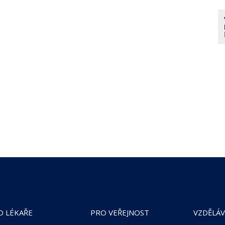
O LÉKAŘE
PRO VEŘEJNOST
VZDĚLÁV