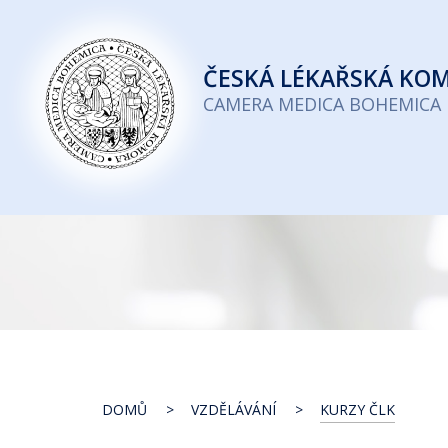
Česká
lékařská
ČESKÁ
LÉKAŘSKÁ KO
komora
CAMERA MEDICA BOHEMICA
DOMŮ
VZDĚLÁVÁNÍ
KURZY ČLK