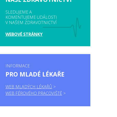
SLEDUJEME A
KOMENTUJEME UDÁLOSTI
V NAŠEM ZDRAVOTNICTVÍ
WEBOVÉ STRÁNKY
INFORMACE
PRO MLADÉ LÉKAŘE
WEB MLADÝCH LÉKAŘŮ
WEB FÉROVÉHO PRACOVIŠTĚ