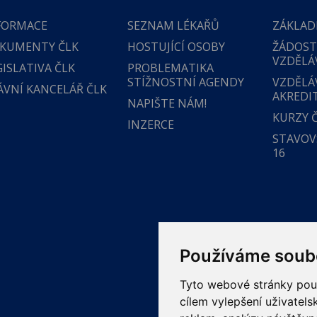
FORMACE
SEZNAM LÉKAŘŮ
ZÁKLAD
KUMENTY ČLK
HOSTUJÍCÍ OSOBY
ŽÁDOST
VZDĚLÁ
GISLATIVA ČLK
PROBLEMATIKA
STÍŽNOSTNÍ AGENDY
VZDĚLÁ
ÁVNÍ KANCELÁŘ ČLK
AKREDI
NAPIŠTE NÁM!
KURZY 
INZERCE
STAVOVS
16
Používáme soub
Tyto webové stránky použí
cílem vylepšení uživatel