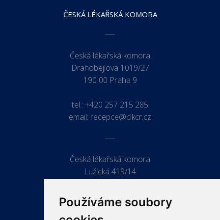
ČESKÁ LÉKAŘSKÁ KOMORA
Česká lékařská komora
Drahobejlova 1019/27
190 00 Praha 9
tel.:
+420 257 215 285
email:
recepce@clkcr.cz
Česká lékařská komora
Lužická 419/14
779 00 Olomouc
Používáme soubory
cookies