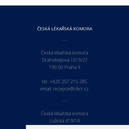
ČESKÁ LÉKAŘSKÁ KOMORA
Česká lékařská komora
Drahobejlova 1019/27
190 00 Praha 9
tel.:
+420 257 215 285
email:
recepce@clkcr.cz
Česká lékařská komora
Lužická 419/14
779 00 Olomouc