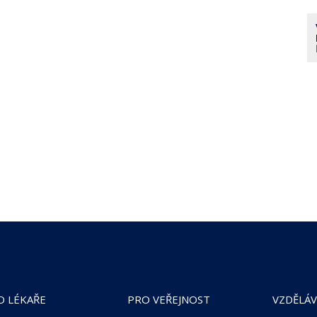
O LÉKAŘE
PRO VEŘEJNOST
VZDĚLÁV