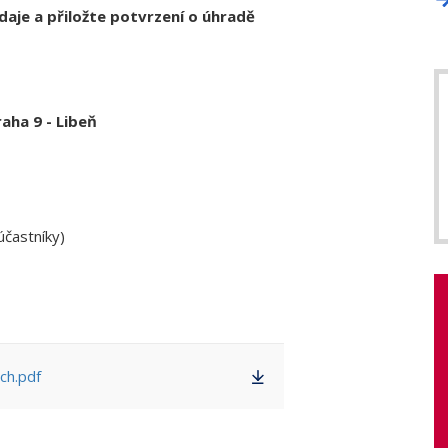
údaje a přiložte potvrzení o úhradě
aha 9 - Libeň
účastníky)
ch.pdf