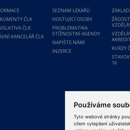
FORMACE
SEZNAM LÉKAŘŮ
ZÁKLAD
KUMENTY ČLK
HOSTUJÍCÍ OSOBY
ŽÁDOST
VZDĚLÁ
GISLATIVA ČLK
PROBLEMATIKA
STÍŽNOSTNÍ AGENDY
VZDĚLÁ
ÁVNÍ KANCELÁŘ ČLK
AKREDI
NAPIŠTE NÁM!
KURZY 
INZERCE
STAVOVS
16
Používáme soub
Tyto webové stránky použí
cílem vylepšení uživatel