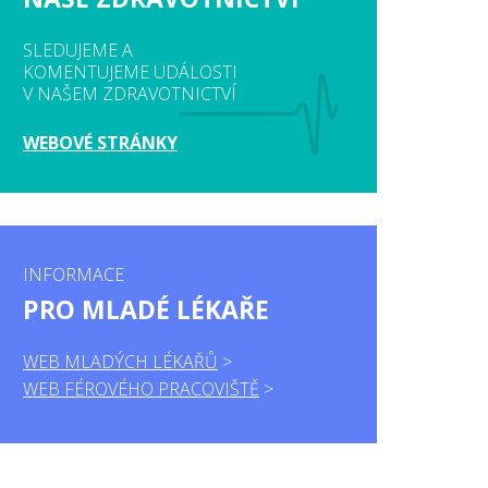
SLEDUJEME A
KOMENTUJEME UDÁLOSTI
V NAŠEM ZDRAVOTNICTVÍ
WEBOVÉ STRÁNKY
INFORMACE
PRO MLADÉ LÉKAŘE
WEB MLADÝCH LÉKAŘŮ
WEB FÉROVÉHO PRACOVIŠTĚ