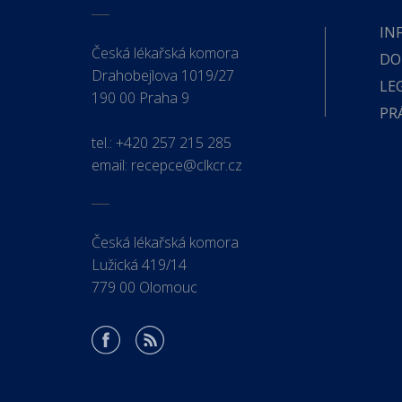
IN
Česká lékařská komora
DO
Drahobejlova 1019/27
LE
190 00 Praha 9
PR
tel.:
+420 257 215 285
email:
recepce@clkcr.cz
Česká lékařská komora
Lužická 419/14
779 00 Olomouc