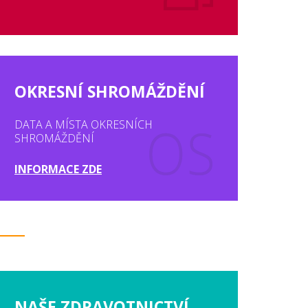
OKRESNÍ SHROMÁŽDĚNÍ
DATA A MÍSTA OKRESNÍCH
SHROMÁŽDĚNÍ
INFORMACE ZDE
NAŠE ZDRAVOTNICTVÍ