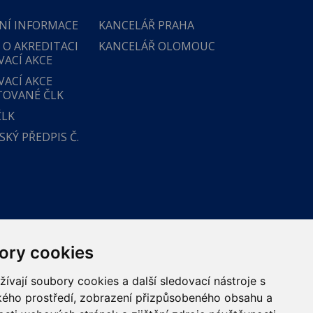
NÍ INFORMACE
KANCELÁŘ PRAHA
 O AKREDITACI
KANCELÁŘ OLOMOUC
VACÍ AKCE
VACÍ AKCE
TOVANÉ ČLK
ČLK
KÝ PŘEDPIS Č.
ory cookies
vají soubory cookies a další sledovací nástroje s
ského prostředí, zobrazení přizpůsobeného obsahu a