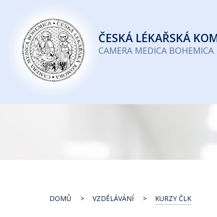
Česká
lékařská
ČESKÁ
LÉKAŘSKÁ KO
komora
CAMERA MEDICA BOHEMICA
DOMŮ
VZDĚLÁVÁNÍ
KURZY ČLK